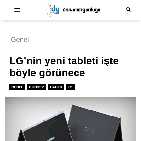
Ana dolaşım
Genel
LG’nin yeni tableti işte
böyle görünece
GENEL
GUNDEM
HABER
LG