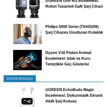
UGREEN Uno RG İncelemesi:
Robot Tasarımlı GaN Şarj Cihazı
Philips 5000 Serisi (TAH5209):
Şarj Cihazını Unutturan Kulaklık
Dyson V16 Piston Animal
İncelemesi: Islak ve Kuru
Temizlikte Güç Gösterisi
DOSYA KONUSU
UGREEN EchoBuds Magic
İncelemesi: Dokunmatik Ekranlı
Akıllı Şarj Kutusu