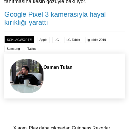
tanıtmasına kesin gözüyle bakılıyor.
Google Pixel 3 kamerasıyla hayal
kırıklığı yarattı
SCHLAGWORTE
Apple
LG
LG Tablet
lg tablet 2019
Samsung
Tablet
Osman Tufan
Yazı dolaşımı
Xiaomi Play daha çıkmadan Guinness Rekorlar