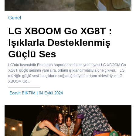
Genel
LG XBOOM Go XG8T :
Işıklarla Desteklenmiş
Güçlü Ses
LG’nin taşınabilir Bluetooth hoparlör serisinin yeni üyesi LG XBOOM Go
XG8T, güçlü sesinin yanı sıra, ortamı ışıklandırmasıyla öne çıkıyor. LG ,
müziğin güçlü sesi ile ışıkların sağladığı büyülü ortamı birleştiriyor. LG
XBOOM Go...
Ecevit BIKTIM
| 04 Eylül 2024