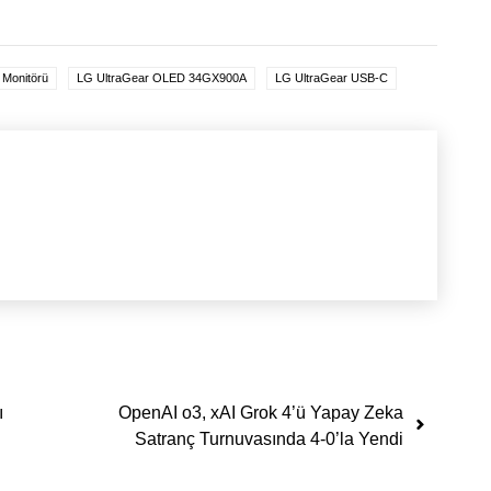
Monitörü
LG UltraGear OLED 34GX900A
LG UltraGear USB-C
ı
OpenAI o3, xAI Grok 4’ü Yapay Zeka
Satranç Turnuvasında 4-0’la Yendi