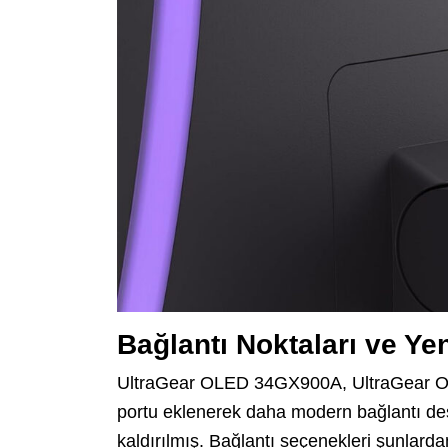
Bağlantı Noktaları ve Yen
UltraGear OLED 34GX900A, UltraGear 
portu eklenerek daha modern bağlantı d
kaldırılmış. Bağlantı seçenekleri şunlarda