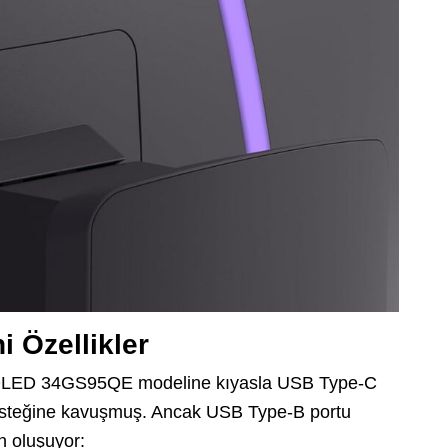
i Özellikler
OLED 34GS95QE modeline kıyasla USB Type-C
esteğine kavuşmuş. Ancak USB Type-B portu
n oluşuyor: