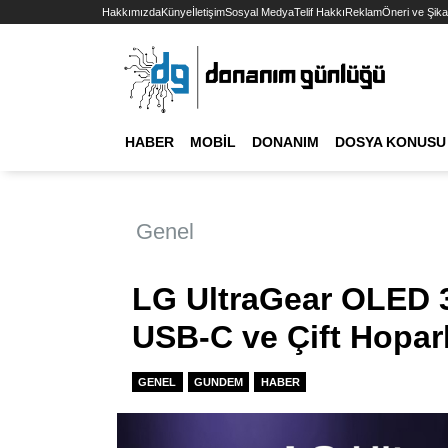
Hakkımızda
Künye
İletişim
Sosyal Medya
Telif Hakkı
Reklam
Öneri ve Şika
HABER
MOBIL
DONANIM
DOSYA KONUSU
Genel
LG UltraGear OLED 
USB-C ve Çift Hopar
GENEL
GUNDEM
HABER