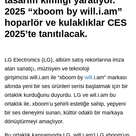
tasarım kimliği yaratıyor.
2025 “xboom by will.i.am”
hoparlör ve kulaklıklar CES
2025’te tanıtılacak.
LG Electronics (LG), albüm satış rekorlarına imza
atan sanatçı, müzisyen ve teknoloji
girişimcisi will.i.am ile “xboom by
will.
i.am” markası
altında yeni bir ses ürünleri serisi başlatmak için bir
ortaklık kurduğunu duyurdu. LG ve wil.i.am bu
ortaklık ile, xboom’u şehirli estetiğe sahip, yepyeni
bir ses deneyimi sunan, kültür odaklı bir markaya
dönüştürmeyi amaçlıyor.
Bu ortaklık kapsamında LG, will.i.am’i LG xboom’un