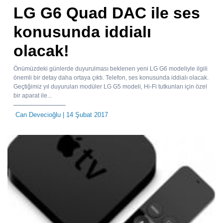
LG G6 Quad DAC ile ses
konusunda iddialı
olacak!
Önümüzdeki günlerde duyurulması beklenen yeni LG G6 modeliyle ilgili
önemli bir detay daha ortaya çıktı. Telefon, ses konusunda iddialı olacak.
Geçtiğimiz yıl duyurulan modüler LG G5 modeli, Hi-Fi tutkunları için özel
bir aparat ile...
Can Devecioğlu
| 14 Şubat 2017