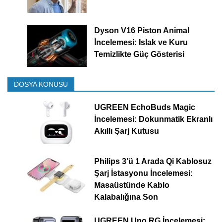
Dyson V16 Piston Animal
İncelemesi: Islak ve Kuru
Temizlikte Güç Gösterisi
DOSYA KONUSU
UGREEN EchoBuds Magic
İncelemesi: Dokunmatik Ekranlı
Akıllı Şarj Kutusu
Philips 3’ü 1 Arada Qi Kablosuz
Şarj İstasyonu İncelemesi:
Masaüstünde Kablo
Kalabalığına Son
UGREEN Uno RG İncelemesi: