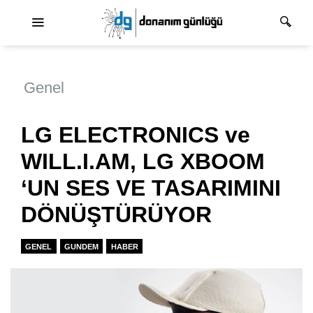
Ana dolaşım
Genel
LG ELECTRONICS ve
WILL.I.AM, LG XBOOM
‘UN SES VE TASARIMINI
DÖNÜŞTÜRÜYOR
GENEL
GUNDEM
HABER