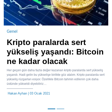
Genel
Kripto paralarda sert
yükseliş yaşandı: Bitcoin
ne kadar olacak
Her geçen gün daha fazla değer kazanan kripto paralarda sert yükseliş
yaşandı. Hadi gelin bu yükselişe birlikte göz atalım. Kripto paralarda sert
yükseliş rüzgarları esiyor. Özellikle Bitcoin tahmin edilenin çok daha
üstünde yükseldi diyebiliriz....
Hakan Ayhan
| 03 Ocak 2021