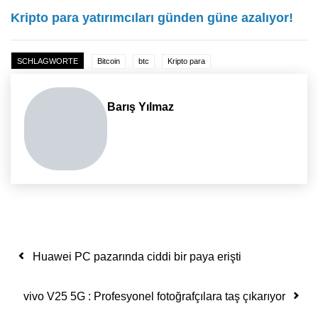
Kripto para yatırımcıları günden güne azalıyor!
SCHLAGWORTE
Bitcoin
btc
Kripto para
Barış Yılmaz
Yazı dolaşımı
Huawei PC pazarında ciddi bir paya erişti
vivo V25 5G : Profesyonel fotoğrafçılara taş çıkarıyor