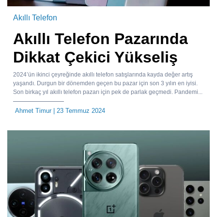
Akıllı Telefon
Akıllı Telefon Pazarında
Dikkat Çekici Yükseliş
2024’ün ikinci çeyreğinde akıllı telefon satışlarında kayda değer artış
yaşandı. Durgun bir dönemden geçen bu pazar için son 3 yılın en iyisi.
Son birkaç yıl akıllı telefon pazarı için pek de parlak geçmedi. Pandemi...
Ahmet Timur
| 23 Temmuz 2024