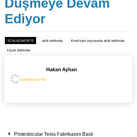
Düşmeye Devam
Ediyor
SCHLAGWORTE
akıllı telefonlar
Kredi kartı boyutunda akıllı telefonlar
küçük telefonlar
Hakan Ayhan
Yazı dolaşımı
Protestocular Tesla Fabrikasını Bastı