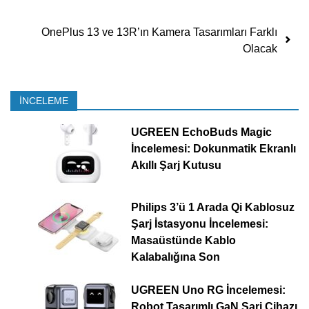
OnePlus 13 ve 13R’ın Kamera Tasarımları Farklı
Olacak
İNCELEME
UGREEN EchoBuds Magic
İncelemesi: Dokunmatik Ekranlı
Akıllı Şarj Kutusu
Philips 3’ü 1 Arada Qi Kablosuz
Şarj İstasyonu İncelemesi:
Masaüstünde Kablo
Kalabalığına Son
UGREEN Uno RG İncelemesi:
Robot Tasarımlı GaN Şarj Cihazı