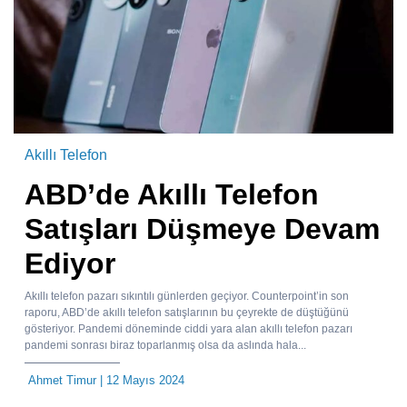
Akıllı Telefon
ABD’de Akıllı Telefon
Satışları Düşmeye Devam
Ediyor
Akıllı telefon pazarı sıkıntılı günlerden geçiyor. Counterpoint’in son
raporu, ABD’de akıllı telefon satışlarının bu çeyrekte de düştüğünü
gösteriyor. Pandemi döneminde ciddi yara alan akıllı telefon pazarı
pandemi sonrası biraz toparlanmış olsa da aslında hala...
Ahmet Timur
| 12 Mayıs 2024