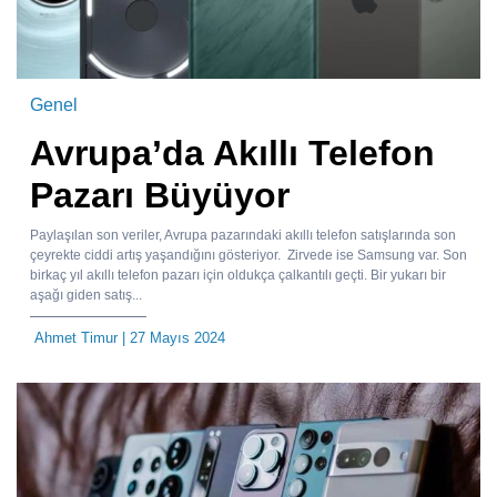
Genel
Avrupa’da Akıllı Telefon
Pazarı Büyüyor
Paylaşılan son veriler, Avrupa pazarındaki akıllı telefon satışlarında son
çeyrekte ciddi artış yaşandığını gösteriyor. Zirvede ise Samsung var. Son
birkaç yıl akıllı telefon pazarı için oldukça çalkantılı geçti. Bir yukarı bir
aşağı giden satış...
Ahmet Timur
| 27 Mayıs 2024