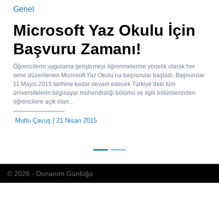
Genel
Microsoft Yaz Okulu İçin
Başvuru Zamanı!
Öğrencilerin uygulama geliştirmeyi öğrenmelerine yönelik olarak her
sene düzenlenen Microsoft Yaz Okulu’na başvurular başladı. Başvurular
11 Mayıs 2015 tarihine kadar devam edecek Türkiye’deki tüm
üniversitelerin bilgisayar mühendisliği bölümü ve ilgili bölümlerinden
öğrencilere açık olan...
Mutlu Çavuş
| 21 Nisan 2015
© 2026 - Donanım Günlüğü