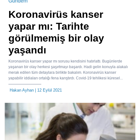
Gundem
Koronavirüs kanser
yapar mı: Tarihte
görülmemiş bir olay
yaşandı
Koronavirüs kanser yapar mı sorusu kendisini hatırlattı. Bugünlerde
yaşanan bir olay herkesi şaşırtmayı başardı. Hadi gelin konuyla alakalı
merak edilen tüm detaylara birlikte bakalım. Koronavirüs kanser
yapabilir iddiaları ortalığı fena karıştırdı. Covid-19 tehlikesi küresel...
Hakan Ayhan
| 12 Eylül 2021