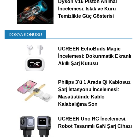
Dyson V16 Piston Animal
İncelemesi: Islak ve Kuru
Temizlikte Güç Gösterisi
DOSYA KONUSU
UGREEN EchoBuds Magic
İncelemesi: Dokunmatik Ekranlı
Akıllı Şarj Kutusu
Philips 3’ü 1 Arada Qi Kablosuz
Şarj İstasyonu İncelemesi:
Masaüstünde Kablo
Kalabalığına Son
UGREEN Uno RG İncelemesi:
Robot Tasarımlı GaN Şarj Cihazı