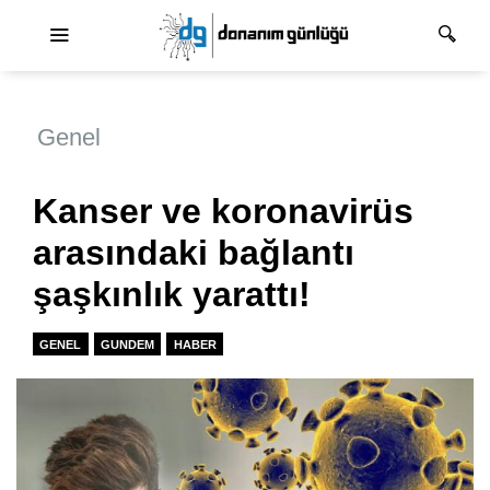
Ana dolaşım
Genel
Kanser ve koronavirüs
arasındaki bağlantı
şaşkınlık yarattı!
GENEL
GUNDEM
HABER