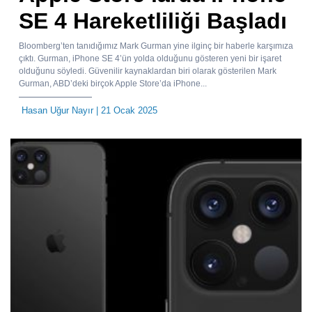
SE 4 Hareketliliği Başladı
Bloomberg’ten tanıdığımız Mark Gurman yine ilginç bir haberle karşımıza
çıktı. Gurman, iPhone SE 4’ün yolda olduğunu gösteren yeni bir işaret
olduğunu söyledi. Güvenilir kaynaklardan biri olarak gösterilen Mark
Gurman, ABD’deki birçok Apple Store’da iPhone...
Hasan Uğur Nayır
| 21 Ocak 2025