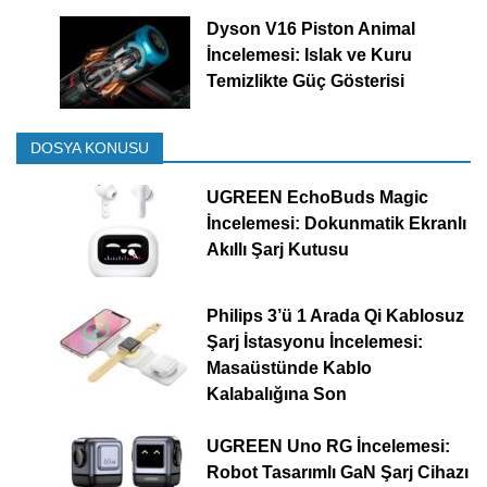
Dyson V16 Piston Animal
İncelemesi: Islak ve Kuru
Temizlikte Güç Gösterisi
DOSYA KONUSU
UGREEN EchoBuds Magic
İncelemesi: Dokunmatik Ekranlı
Akıllı Şarj Kutusu
Philips 3’ü 1 Arada Qi Kablosuz
Şarj İstasyonu İncelemesi:
Masaüstünde Kablo
Kalabalığına Son
UGREEN Uno RG İncelemesi:
Robot Tasarımlı GaN Şarj Cihazı