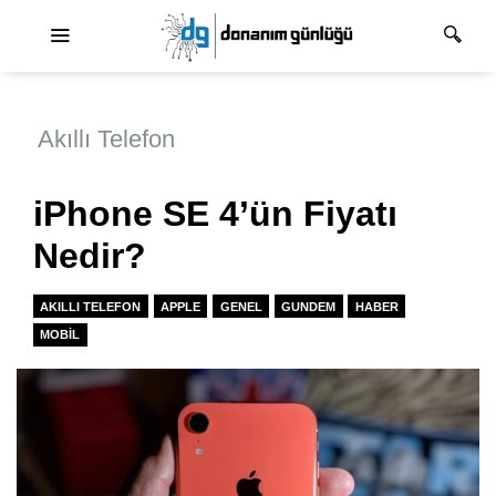
Ana dolaşım
Akıllı Telefon
iPhone SE 4’ün Fiyatı
Nedir?
AKILLI TELEFON
APPLE
GENEL
GUNDEM
HABER
MOBIL