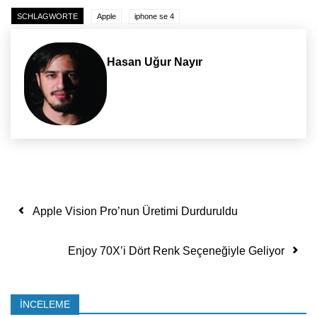
SCHLAGWORTE
Apple
iphone se 4
Hasan Uğur Nayır
Yazı dolaşımı
Apple Vision Pro’nun Üretimi Durduruldu
Enjoy 70X’i Dört Renk Seçeneğiyle Geliyor
İNCELEME