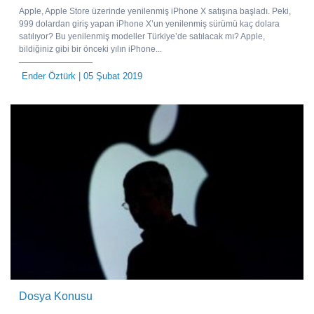
Apple, Apple Store üzerinde yenilenmiş iPhone X satışına başladı. Peki,
999 dolardan giriş yapan iPhone X’un yenilenmiş sürümü kaç dolara
satılıyor? Bu yenilenmiş modeller Türkiye’de satılacak mı? Apple,
bildiğiniz gibi bir önceki yılın iPhone...
Ender Öztürk
| 05 Şubat 2019
Dosya Konusu