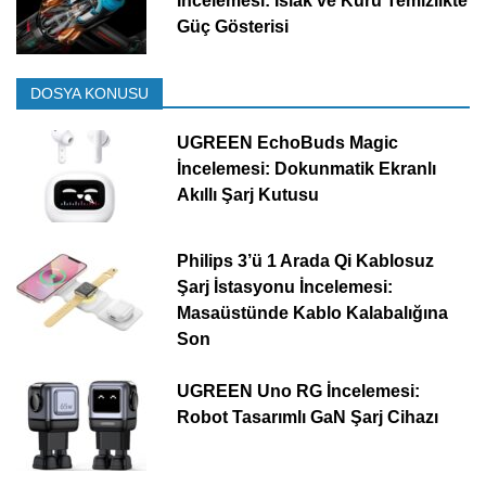
İncelemesi: Islak ve Kuru Temizlikte
Güç Gösterisi
DOSYA KONUSU
UGREEN EchoBuds Magic
İncelemesi: Dokunmatik Ekranlı
Akıllı Şarj Kutusu
Philips 3’ü 1 Arada Qi Kablosuz
Şarj İstasyonu İncelemesi:
Masaüstünde Kablo Kalabalığına
Son
UGREEN Uno RG İncelemesi:
Robot Tasarımlı GaN Şarj Cihazı