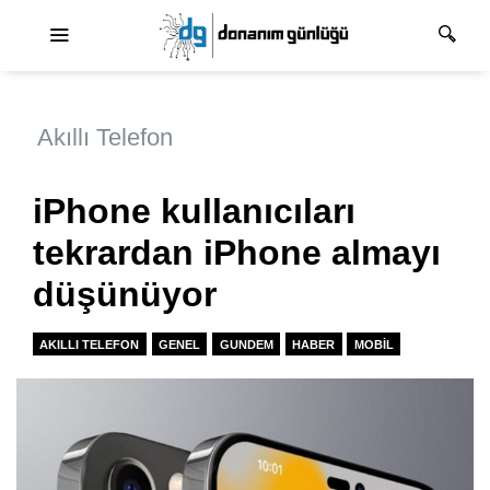
Ana dolaşım
Akıllı Telefon
iPhone kullanıcıları
tekrardan iPhone almayı
düşünüyor
AKILLI TELEFON
GENEL
GUNDEM
HABER
MOBIL