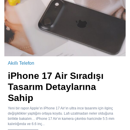
Akıllı Telefon
iPhone 17 Air Sıradışı
Tasarım Detaylarına
Sahip
Yeni bir rapor Apple’ın iPhone 17 Air’ın ultra ince tasarımı için ilginç
değişiklikler yaptığını ortaya koydu. Lafı uzatmadan neler olduğuna
birlikte bakalım… iPhone 17 Air‘ın kamera çıkıntısı haricinde 5.5 mm
kalınlığında ve 6.6 inç...