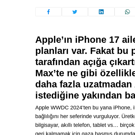
Apple’ın iPhone 17 aile
planları var. Fakat bu 
tarafından açığa çıkart
Max’te ne gibi özellikle
daha fazla uzatmadan 
istediğine yakından b
Apple WWDC 2024’ten bu yana iPhone, iPa
bağlılığını her seferinde vurguluyor. Üret
bilgisayar, akıllı telefon, tablet vs… birç
geri kalmamak için gaza basmış durumda. 