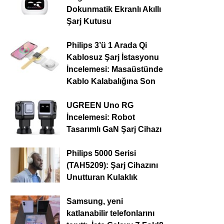
Dokunmatik Ekranlı Akıllı
Şarj Kutusu
Philips 3’ü 1 Arada Qi
Kablosuz Şarj İstasyonu
İncelemesi: Masaüstünde
Kablo Kalabalığına Son
UGREEN Uno RG
İncelemesi: Robot
Tasarımlı GaN Şarj Cihazı
Philips 5000 Serisi
(TAH5209): Şarj Cihazını
Unutturan Kulaklık
Samsung, yeni
katlanabilir telefonlarını