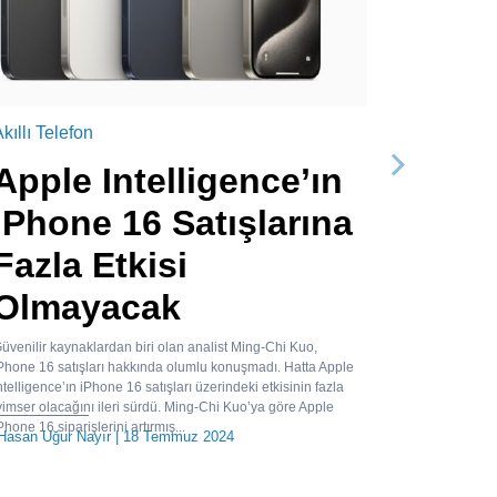
kıllı Telefon
Apple Intelligence’ın
Sonraki
iPhone 16 Satışlarına
Fazla Etkisi
Olmayacak
üvenilir kaynaklardan biri olan analist Ming-Chi Kuo,
Phone 16 satışları hakkında olumlu konuşmadı. Hatta Apple
ntelligence’ın iPhone 16 satışları üzerindeki etkisinin fazla
yimser olacağını ileri sürdü. Ming-Chi Kuo’ya göre Apple
Phone 16 siparişlerini artırmış...
Hasan Uğur Nayır
| 18 Temmuz 2024