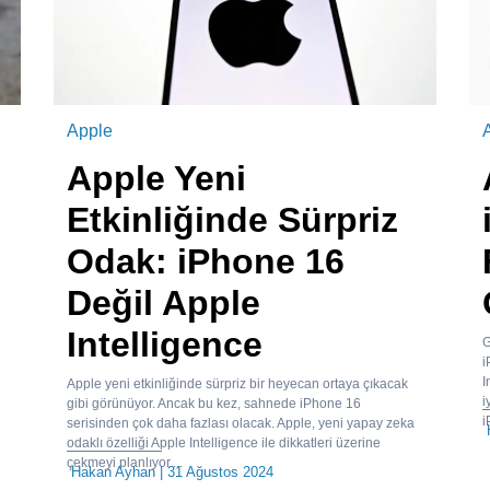
Apple
A
Apple Yeni
Etkinliğinde Sürpriz
Odak: iPhone 16
Değil Apple
Intelligence
G
i
I
Apple yeni etkinliğinde sürpriz bir heyecan ortaya çıkacak
i
gibi görünüyor. Ancak bu kez, sahnede iPhone 16
i
serisinden çok daha fazlası olacak. Apple, yeni yapay zeka
odaklı özelliği Apple Intelligence ile dikkatleri üzerine
çekmeyi planlıyor....
Hakan Ayhan
| 31 Ağustos 2024