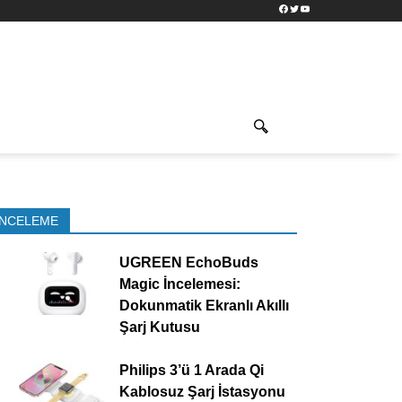
Facebook
Twitter
YouTube
İNCELEME
UGREEN EchoBuds
Magic İncelemesi:
Dokunmatik Ekranlı Akıllı
Şarj Kutusu
Philips 3’ü 1 Arada Qi
Kablosuz Şarj İstasyonu