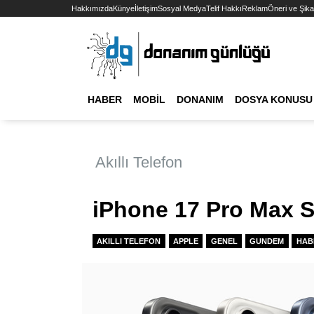
Hakkımızda
Künye
İletişim
Sosyal Medya
Telif Hakkı
Reklam
Öneri ve Şika
HABER
MOBIL
DONANIM
DOSYA KONUSU
Akıllı Telefon
iPhone 17 Pro Max Sı
AKILLI TELEFON
APPLE
GENEL
GUNDEM
HAB