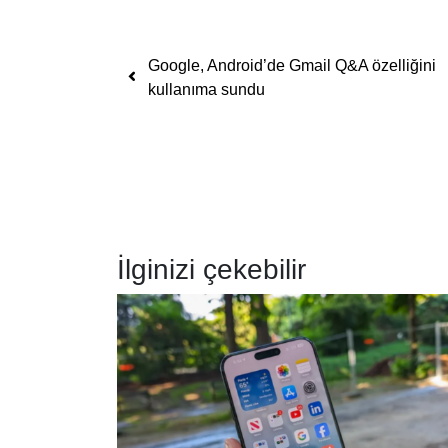
Yazı dolaşımı
Google, Android’de Gmail Q&A özelliğini
kullanıma sundu
İlginizi çekebilir