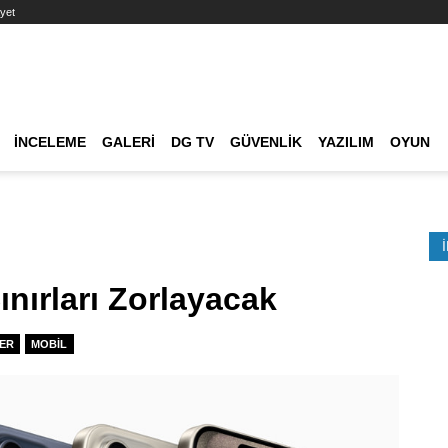
yet
Ana dolaşım
İNCELEME
GALERI
DG TV
GÜVENLIK
YAZILIM
OYUN
Etkinlik Ara
nırları Zorlayacak
ER
MOBIL