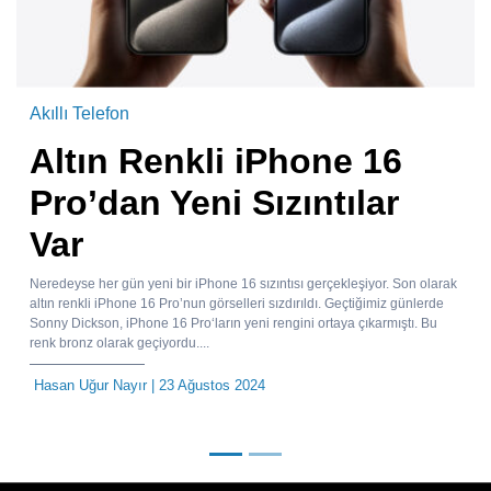
Akıllı Telefon
Altın Renkli iPhone 16
Pro’dan Yeni Sızıntılar
Var
Neredeyse her gün yeni bir iPhone 16 sızıntısı gerçekleşiyor. Son olarak
altın renkli iPhone 16 Pro’nun görselleri sızdırıldı. Geçtiğimiz günlerde
Sonny Dickson, iPhone 16 Pro‘ların yeni rengini ortaya çıkarmıştı. Bu
renk bronz olarak geçiyordu....
Hasan Uğur Nayır
| 23 Ağustos 2024