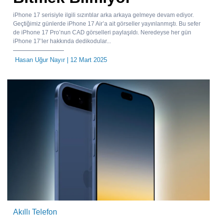
iPhone 17 serisiyle ilgili sızıntılar arka arkaya gelmeye devam ediyor.
Geçtiğimiz günlerde iPhone 17 Air’a ait görseller yayınlanmıştı. Bu sefer
de iPhone 17 Pro’nun CAD görselleri paylaşıldı. Neredeyse her gün
iPhone 17’ler hakkında dedikodular...
Hasan Uğur Nayır
| 12 Mart 2025
Akıllı Telefon