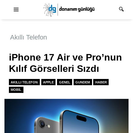
Ana dolaşım
Akıllı Telefon
iPhone 17 Air ve Pro’nun
Kılıf Görselleri Sızdı
AKILLI TELEFON
APPLE
GENEL
GUNDEM
HABER
MOBIL