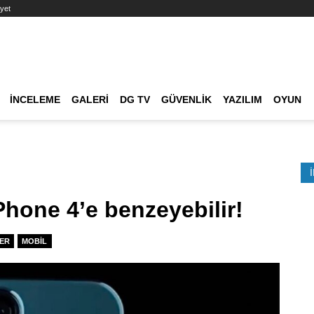
yet
Ana dolaşım
İNCELEME
GALERI
DG TV
GÜVENLIK
YAZILIM
OYUN
Etkinlik Ara
Phone 4’e benzeyebilir!
ER
MOBIL