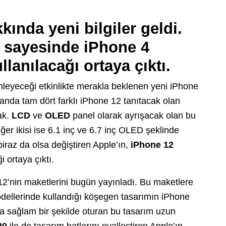
kında yeni bilgiler geldi.
ı sayesinde iPhone 4
lanılacağı ortaya çıktı.
leyeceği etkinlikte merakla beklenen yeni iPhone
r anda tam dört farklı iPhone 12 tanıtacak olan
ak.
LCD
ve
OLED
panel olarak ayrışacak olan bu
iğer ikisi ise 6.1 inç ve 6.7 inç OLED şeklinde
biraz da olsa değiştiren Apple’ın,
iPhone 12
 ortaya çıktı.
 12’nin maketlerini bugün yayınladı. Bu maketlere
ellerinde kullandığı köşegen tasarımın iPhone
ha sağlam bir şekilde oturan bu tasarım uzun
20
ile de tasarım hatlarını ovalleştiren Apple’ın,