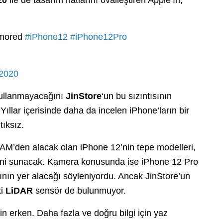
rumored
#iPhone12
#iPhone12Pro
 2020
ullanmayacağını
JinStore
‘un bu sızıntısının
llar içerisinde daha da incelen iPhone’ların bir
ıksız.
M’den alacak olan iPhone 12’nin tepe modelleri,
mini sunacak. Kamera konusunda ise iPhone 12 Pro
ının yer alacağı söyleniyordu. Ancak JinStore’un
ki
LiDAR
sensör de bulunmuyor.
 erken. Daha fazla ve doğru bilgi için yaz