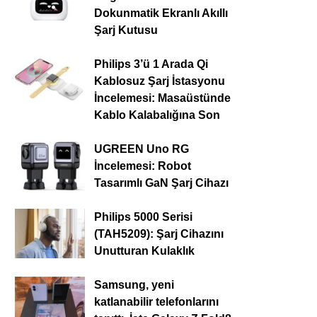
Dokunmatik Ekranlı Akıllı
Şarj Kutusu
Philips 3’ü 1 Arada Qi
Kablosuz Şarj İstasyonu
İncelemesi: Masaüstünde
Kablo Kalabalığına Son
UGREEN Uno RG
İncelemesi: Robot
Tasarımlı GaN Şarj Cihazı
Philips 5000 Serisi
(TAH5209): Şarj Cihazını
Unutturan Kulaklık
Samsung, yeni
katlanabilir telefonlarını