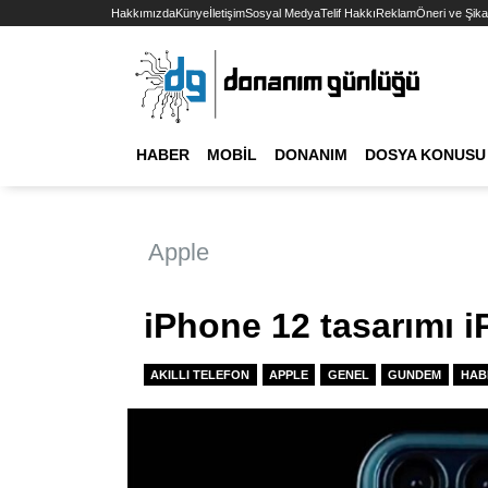
Hakkımızda
Künye
İletişim
Sosyal Medya
Telif Hakkı
Reklam
Öneri ve Şika
HABER
MOBIL
DONANIM
DOSYA KONUSU
Apple
iPhone 12 tasarımı i
AKILLI TELEFON
APPLE
GENEL
GUNDEM
HAB