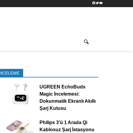
Facebook
Twitter
YouTube
İNCELEME
UGREEN EchoBuds
Magic İncelemesi:
Dokunmatik Ekranlı Akıllı
Şarj Kutusu
Philips 3’ü 1 Arada Qi
Kablosuz Şarj İstasyonu