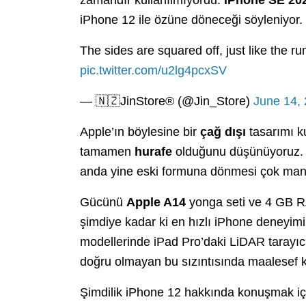
iPhone 12 ile özüne döneceği söyleniyor.
The sides are squared off, just like the 
pic.twitter.com/u2lg4pcxSV
— 🇳🇿JinStore® (@Jin_Store)
June 14,
Apple’ın böylesine bir
çağ dışı
tasarımı k
tamamen
hurafe
olduğunu düşünüyoruz. Yı
anda yine eski formuna dönmesi çok mant
Gücünü
Apple A14
yonga seti ve 4 GB RA
şimdiye kadar ki en hızlı iPhone deneyi
modellerinde iPad Pro’daki LiDAR tarayıc
doğru olmayan bu sızıntısında maalesef 
Şimdilik iPhone 12 hakkında konuşmak için