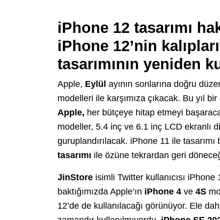
iPhone 12 tasarımı hak
iPhone 12’nin kalıplar
tasarımının yeniden kul
Apple,
Eylül
ayının sonlarına doğru düzen
modelleri ile karşımıza çıkacak. Bu yıl bi
Apple,
her bütçeye hitap etmeyi başarac
modeller, 5.4 inç ve 6.1 inç LCD ekranlı d
guruplandırılacak. iPhone 11 ile tasarımı 
tasarımı
ile özüne tekrardan geri döneceği
JinStore
isimli Twitter kullanıcısı iPhone
baktığımızda Apple’ın
iPhone 4
ve
4S
mod
12’de de kullanılacağı görünüyor. Ele da
zamandır kullanılmıyordu.
iPhone
SE
20