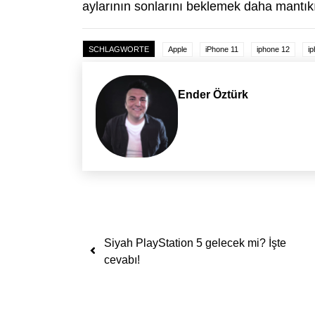
aylarının sonlarını beklemek daha mantık
SCHLAGWORTE
Apple
iPhone 11
iphone 12
i
Ender Öztürk
Yazı dolaşımı
Siyah PlayStation 5 gelecek mi? İşte
cevabı!