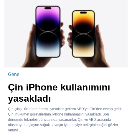
Genel
Çin iPhone kullanımını
yasakladı
Çin çıkışlı ürünlere önemli yasaklar getiren ABD’ye Çin’den cevap geldi.
Çin, hükumet görevlilerinin iPhone kullanmasını yasakladı. Son
dönemde teknoloji dünyasında yaşananlar, Çin ve ABD arasında
oluşmaya başlayan soğuk savaşın iyiden iyiye belirginleştiğini gözler
önüne...