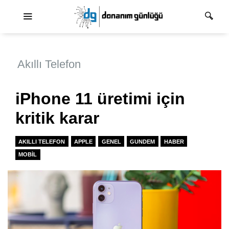
Ana dolaşım
Akıllı Telefon
iPhone 11 üretimi için
kritik karar
AKILLI TELEFON
APPLE
GENEL
GUNDEM
HABER
MOBIL