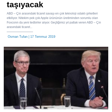
taşıyacak
ABD – Çin arasındaki ticaret savaşı en çok teknoloji odaklı şirketleri
etkiliyor. Nitekim pek çok Apple ürününün üretiminden sorumlu olan
Foxconn da yeni tedbirler alıyor. Geçtiğimiz yıl patlak veren ABD – Çin
arasındaki ticaret...
Osman Tufan
| 17 Temmuz 2019