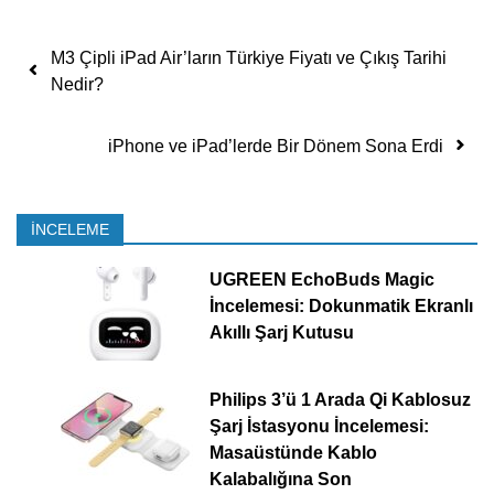
Yazı dolaşımı
M3 Çipli iPad Air’ların Türkiye Fiyatı ve Çıkış Tarihi
Nedir?
iPhone ve iPad’lerde Bir Dönem Sona Erdi
İNCELEME
UGREEN EchoBuds Magic
İncelemesi: Dokunmatik Ekranlı
Akıllı Şarj Kutusu
Philips 3’ü 1 Arada Qi Kablosuz
Şarj İstasyonu İncelemesi:
Masaüstünde Kablo
Kalabalığına Son