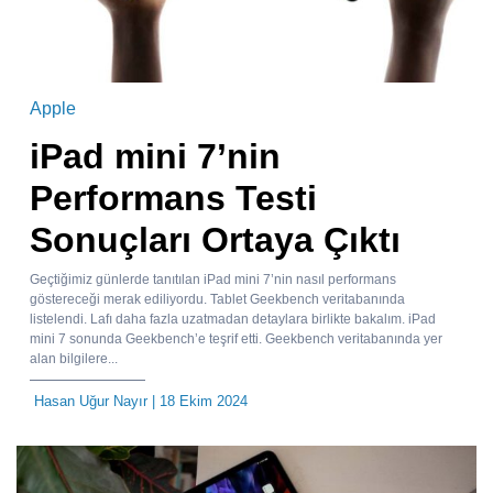
Apple
iPad mini 7’nin
Performans Testi
Sonuçları Ortaya Çıktı
Geçtiğimiz günlerde tanıtılan iPad mini 7’nin nasıl performans
göstereceği merak ediliyordu. Tablet Geekbench veritabanında
listelendi. Lafı daha fazla uzatmadan detaylara birlikte bakalım. iPad
mini 7 sonunda Geekbench’e teşrif etti. Geekbench veritabanında yer
alan bilgilere...
Hasan Uğur Nayır
| 18 Ekim 2024