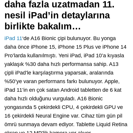
daha fazla uzatmadan 11.
nesil iPad’in detaylarına
birlikte bakalım…
iPad 11
‘de A16 Bionic çipi bulunuyor. Bu yonga
daha önce iPhone 15, iPhone 15 Plus ve iPhone 14
Pro’larda kullanılmıştı. Yeni iPad, iPad 10’a kıyasla
yaklaşık %30 daha hızlı performansa sahip. A13
çipli iPad’le karşılaştırma yaparsak, aralarında
%50’ye varan performans farkı bulunuyor. Apple,
iPad 11’in en çok satan Android tabletten de 6 kat
daha hızlı olduğunu vurguladı. A16 Bionic
yongasında 5 çekirdekli CPU, 4 çekirdekli GPU ve
16 çekirdekli Neural Engine var. Cihaz tüm gün pil
ömrü sunmaya devam ediyor. Tablette Liquid Retina
ekran ve 12 MP’lik kamera yer alıyor.