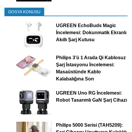
DOSYA KONUSU
UGREEN EchoBuds Magic
İncelemesi: Dokunmatik Ekranlı
Akıllı Şarj Kutusu
Philips 3’ü 1 Arada Qi Kablosuz
Şarj İstasyonu İncelemesi:
Masaüstünde Kablo
Kalabalığına Son
UGREEN Uno RG İncelemesi:
Robot Tasarımlı GaN Şarj Cihazı
Philips 5000 Serisi (TAH5209):