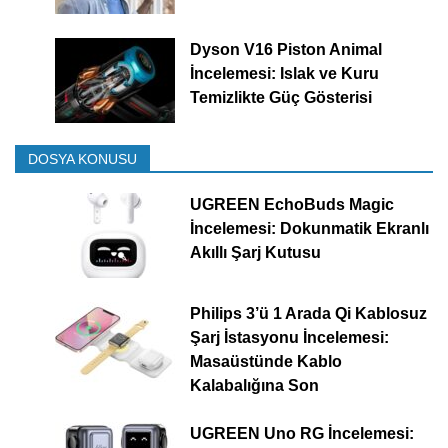
Dyson V16 Piston Animal
İncelemesi: Islak ve Kuru
Temizlikte Güç Gösterisi
DOSYA KONUSU
UGREEN EchoBuds Magic
İncelemesi: Dokunmatik Ekranlı
Akıllı Şarj Kutusu
Philips 3’ü 1 Arada Qi Kablosuz
Şarj İstasyonu İncelemesi:
Masaüstünde Kablo
Kalabalığına Son
UGREEN Uno RG İncelemesi: