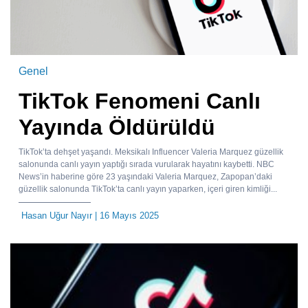
Genel
TikTok Fenomeni Canlı
Yayında Öldürüldü
TikTok’ta dehşet yaşandı. Meksikalı Influencer Valeria Marquez güzellik
salonunda canlı yayın yaptığı sırada vurularak hayatını kaybetti. NBC
News’in haberine göre 23 yaşındaki Valeria Marquez, Zapopan’daki
güzellik salonunda TikTok’ta canlı yayın yaparken, içeri giren kimliği...
Hasan Uğur Nayır
| 16 Mayıs 2025