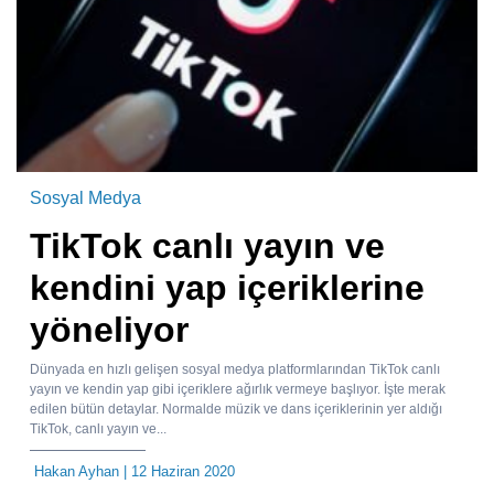
Sosyal Medya
TikTok canlı yayın ve
kendini yap içeriklerine
yöneliyor
Dünyada en hızlı gelişen sosyal medya platformlarından TikTok canlı
yayın ve kendin yap gibi içeriklere ağırlık vermeye başlıyor. İşte merak
edilen bütün detaylar. Normalde müzik ve dans içeriklerinin yer aldığı
TikTok, canlı yayın ve...
Hakan Ayhan
| 12 Haziran 2020