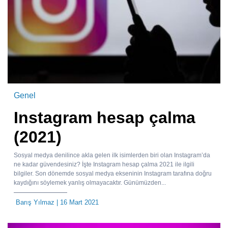
Genel
Instagram hesap çalma
(2021)
Sosyal medya denilince akla gelen ilk isimlerden biri olan Instagram’da
ne kadar güvendesiniz? İşte Instagram hesap çalma 2021 ile ilgili
bilgiler. Son dönemde sosyal medya ekseninin Instagram tarafına doğru
kaydığını söylemek yanlış olmayacaktır. Günümüzden...
Barış Yılmaz
| 16 Mart 2021