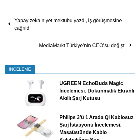
Yazı dolaşımı
Yapay zeka niyet mektubu yazdı, iş görüşmesine
çağrıldı
MediaMarkt Türkiye’nin CEO’su değişti
İNCELEME
UGREEN EchoBuds Magic
İncelemesi: Dokunmatik Ekranlı
Akıllı Şarj Kutusu
Philips 3’ü 1 Arada Qi Kablosuz
Şarj İstasyonu İncelemesi:
Masaüstünde Kablo
Kalabalığına Son