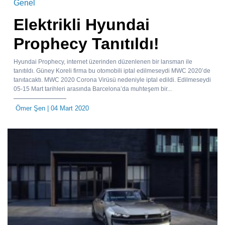
Genel
Elektrikli Hyundai
Prophecy Tanıtıldı!
Hyundai Prophecy, internet üzerinden düzenlenen bir lansman ile
tanıtıldı. Güney Koreli firma bu otomobili iptal edilmeseydi MWC 2020’de
tanıtacaktı. MWC 2020 Corona Virüsü nedeniyle iptal edildi. Edilmeseydi
05-15 Mart tarihleri arasında Barcelona’da muhteşem bir...
Ömer Şen
| 04 Mart 2020