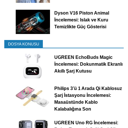
Dyson V16 Piston Animal
İncelemesi: Islak ve Kuru
Temizlikte Güç Gösterisi
DOSYA KONUSU
UGREEN EchoBuds Magic
İncelemesi: Dokunmatik Ekranlı
Akıllı Şarj Kutusu
Philips 3’ü 1 Arada Qi Kablosuz
Şarj İstasyonu İncelemesi:
Masaüstünde Kablo
Kalabalığına Son
UGREEN Uno RG İncelemesi: