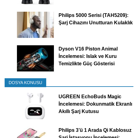
Philips 5000 Serisi (TAH5209):
Şarj Cihazını Unutturan Kulaklık
Dyson V16 Piston Animal
İncelemesi: Islak ve Kuru
Temizlikte Güç Gösterisi
DOSYA KONUSU
UGREEN EchoBuds Magic
İncelemesi: Dokunmatik Ekranlı
Akıllı Şarj Kutusu
Philips 3’ü 1 Arada Qi Kablosuz
Şarj İstasyonu İncelemesi: