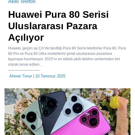
Akıllı Telefon
Huawei Pura 80 Serisi
Uluslararası Pazara
Açılıyor
Huawei, geçen ay Çin’de tanıttığı Pura 80 Serisi telefonlar Pura 80, Pura
80 Pro ve Pura 80 Ultra modellerini şimdi uluslararası pazarlara
taşımaya hazırlanıyor. 2025’in en iddialı akıllı telefon serilerinden biri
olarak lanse edilen...
Ahmet Timur
| 10 Temmuz 2025