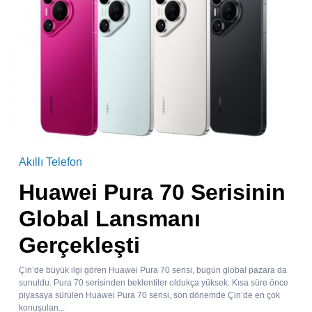
Akıllı Telefon
Huawei Pura 70 Serisinin
Global Lansmanı
Gerçekleşti
Çin’de büyük ilgi gören Huawei Pura 70 serisi, bugün global pazara da
sunuldu. Pura 70 serisinden beklentiler oldukça yüksek. Kısa süre önce
piyasaya sürülen Huawei Pura 70 serisi, son dönemde Çin’de en çok
konuşulan...