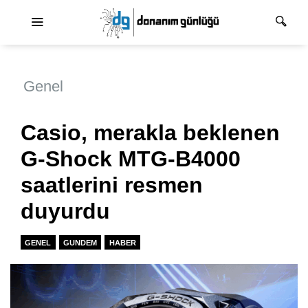
Ana dolaşım
Genel
Casio, merakla beklenen
G-Shock MTG-B4000
saatlerini resmen
duyurdu
GENEL
GUNDEM
HABER