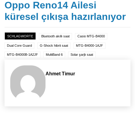
Oppo Reno14 Ailesi
küresel çıkışa hazırlanıyor
SCHLAGWORTE
Bluetooth akıllı saat
Casio MTG-B4000
Dual Core Guard
G-Shock hibrit saat
MTG-B4000-1AJF
MTG-B4000B-1A2JF
MultiBand 6
Solar şarjlı saat
Ahmet Timur