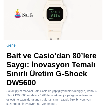
Genel
Bait ve Casio’dan 80’lere
Saygı: İnovasyon Temalı
Sınırlı Üretim G-Shock
DW5600
Sokak giyim markası Bait, Casio ile yaptığı yeni bir iş birliğiyle, ikonik G-
Shock DW5600 modeline 1980’lerin teknolojik şafağına ve tasarım
estetiğine saygı duruşunda bulunan sınırlı sayıda özel bir versiyon
kazandırdı. “İnovasyon” adı verilen bu...