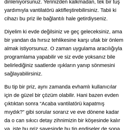
dinleniyorsunuz. Yerinizden kalkmadan, tek bir tuş
yardımıyla vantilatörü aktifleştirebilirsiniz. Tabii ki
cihazı bu priz ile bağlantılı hale getirdiyseniz.
Diyelim ki evde değilsiniz ve geç geleceksiniz, ama
bir yandan da hırsız tehlikesine karşı ufak bir önlem
almak istiyorsunuz. O zaman uygulama aracılığıyla
programlama yapabilir ve siz evde yoksanız bile
belirlediğiniz saatlerde ışıkların yanıp sönmesini
sağlayabilirsiniz.
Bu tip bir priz, aynı zamanda evhamlı kullanıcılar
için de güzel bir çözüm olabilir. Hani bazen evden
çıktıktan sonra “Acaba vantilatörü kapatmış
mıydık?” gibi sorular sorarız ve eve dönene kadar
da o can sıkıcı detay zihnimizin bir köşesinde kalır
ya, işte bu priz sayesinde bu tip endişeler de sona