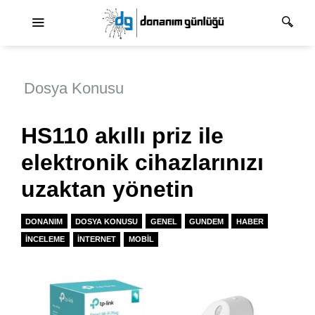
Ana dolaşım
Dosya Konusu
HS110 akıllı priz ile
elektronik cihazlarınızı
uzaktan yönetin
DONANIM
DOSYA KONUSU
GENEL
GUNDEM
HABER
İNCELEME
İNTERNET
MOBIL