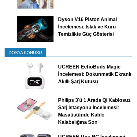
Dyson V16 Piston Animal
İncelemesi: Islak ve Kuru
Temizlikte Güç Gösterisi
DOSYA KONUSU
UGREEN EchoBuds Magic
İncelemesi: Dokunmatik Ekranlı
Akıllı Şarj Kutusu
Philips 3’ü 1 Arada Qi Kablosuz
Şarj İstasyonu İncelemesi:
Masaüstünde Kablo
Kalabalığına Son
UGREEN Uno RG İncelemesi: