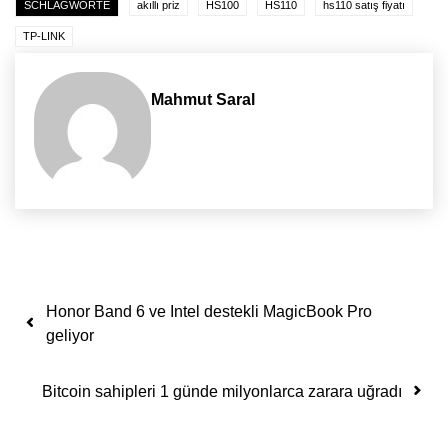
SCHLAGWORTE
akıllı priz
HS100
HS110
hs110 satış fiyatı
TP-LINK
Mahmut Saral
Yazı dolaşımı
Honor Band 6 ve Intel destekli MagicBook Pro
geliyor
Bitcoin sahipleri 1 günde milyonlarca zarara uğradı