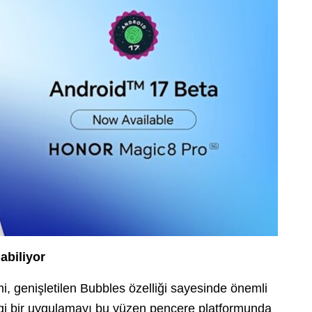
abiliyor
i, genişletilen Bubbles özelliği sayesinde önemli
hangi bir uygulamayı bu yüzen pencere platformunda