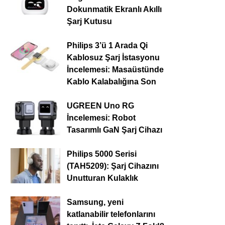
Dokunmatik Ekranlı Akıllı
Şarj Kutusu
Philips 3’ü 1 Arada Qi
Kablosuz Şarj İstasyonu
İncelemesi: Masaüstünde
Kablo Kalabalığına Son
UGREEN Uno RG
İncelemesi: Robot
Tasarımlı GaN Şarj Cihazı
Philips 5000 Serisi
(TAH5209): Şarj Cihazını
Unutturan Kulaklık
Samsung, yeni
katlanabilir telefonlarını