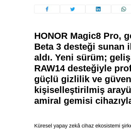
HONOR Magic8 Pro, geli
Beta 3 desteği sunan i
aldı. Yeni sürüm; geli
RAW14 desteğiyle prof
güçlü gizlilik ve güvenl
kişiselleştirilmiş ar
amiral gemisi cihazıyl
Küresel yapay zekâ cihaz ekosistemi şirk