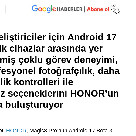
ştiriciler için Android 17
lk cihazlar arasında yer
şmiş çoklu görev deneyimi,
esyonel fotoğrafçılık, daha
ik kontrolleri ile
ayüz seçeneklerini HONOR’un
a buluşturuyor
eti
HONOR
, Magic8 Pro’nun Android 17 Beta 3