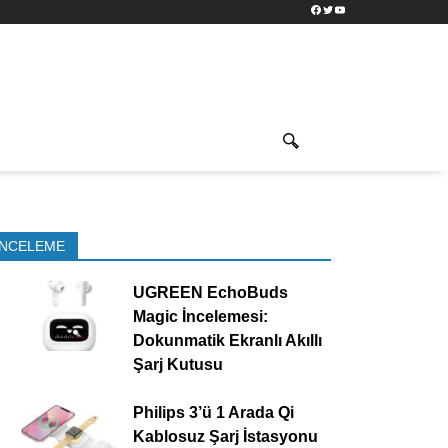
Facebook
Twitter
YouTube
İNCELEME
UGREEN EchoBuds
Magic İncelemesi:
Dokunmatik Ekranlı Akıllı
Şarj Kutusu
Philips 3’ü 1 Arada Qi
Kablosuz Şarj İstasyonu