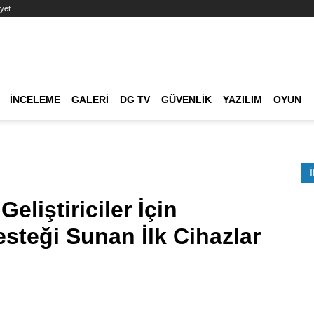
yet
Ana dolaşım
İNCELEME
GALERI
DG TV
GÜVENLIK
YAZILIM
OYUN
Etkinlik Ara
liştiriciler İçin
steği Sunan İlk Cihazlar