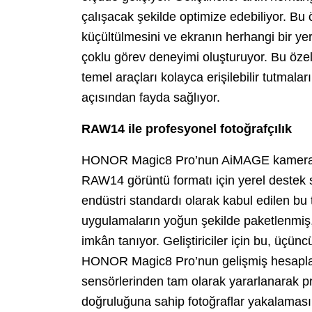
çalışacak şekilde optimize edebiliyor. Bu 
küçültülmesini ve ekranın herhangi bir ye
çoklu görev deneyimi oluşturuyor. Bu özell
temel araçları kolayca erişilebilir tutmalar
açısından fayda sağlıyor.
RAW14 ile profesyonel fotoğrafçılık
HONOR Magic8 Pro’nun AiMAGE kamera s
RAW14 görüntü formatı için yerel destek sun
endüstri standardı olarak kabul edilen bu t
uygulamaların yoğun şekilde paketlenmiş, 
imkân tanıyor. Geliştiriciler için bu, üç
HONOR Magic8 Pro’nun gelişmiş hesaplama
sensörlerinden tam olarak yararlanarak pr
doğruluğuna sahip fotoğraflar yakalaması