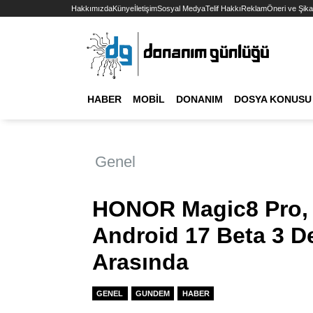
Hakkımızda
Künye
İletişim
Sosyal Medya
Telif Hakkı
Reklam
Öneri ve Şika
HABER
MOBIL
DONANIM
DOSYA KONUSU
Genel
HONOR Magic8 Pro, Ge
Android 17 Beta 3 De
Arasında
GENEL
GUNDEM
HABER