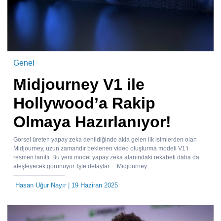
Genel
Midjourney V1 ile
Hollywood’a Rakip
Olmaya Hazırlanıyor!
Görsel üreten yapay zeka denildiğinde akla gelen ilk isimlerden olan
Midjourney, uzun zamandır beklenen video oluşturma modeli V1’i
resmen tanıttı. Bu yeni model yapay zeka alanındaki rekabeti daha da
ateşleyecek görünüyor. İşte detaylar… Midjourney...
Hasan Uğur Nayır
| 19 Haziran 2025