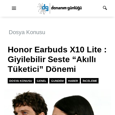
Ana dolaşım
Dosya Konusu
Honor Earbuds X10 Lite :
Giyilebilir Seste “Akıllı
Tüketici” Dönemi
DOSYA KONUSU
GENEL
GUNDEM
HABER
İNCELEME