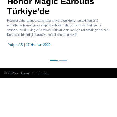
Honor Magic Earbuds
Türkiye’de
Huawei çatısı altında çalışmalarını yürüten Honor’un aktif gürültü
engelleme teknolojise sahip ilk kulaklığı Magic Earbuds Türkiye’de
satışa sunuldu. Magic Earbuds Türk kullanıcıları için raflardaki yerini aldı.
Kusursuz bir iletişim aracı ve müzik dinleme keyfi...
Yalçın AS
| 17 Haziran 2020
© 2026 - Donanım Günlüğü