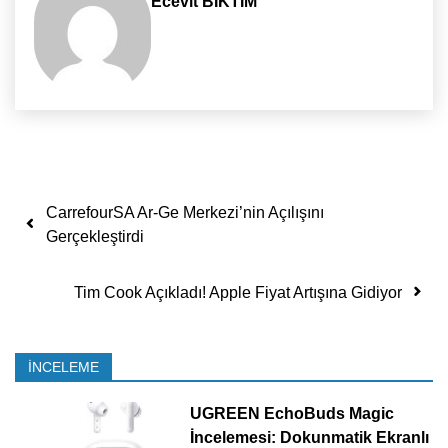
Ecevit BIKTIM
Yazı dolaşımı
CarrefourSA Ar-Ge Merkezi’nin Açılışını
Gerçekleştirdi
Tim Cook Açıkladı! Apple Fiyat Artışına Gidiyor
İNCELEME
UGREEN EchoBuds Magic
İncelemesi: Dokunmatik Ekranlı