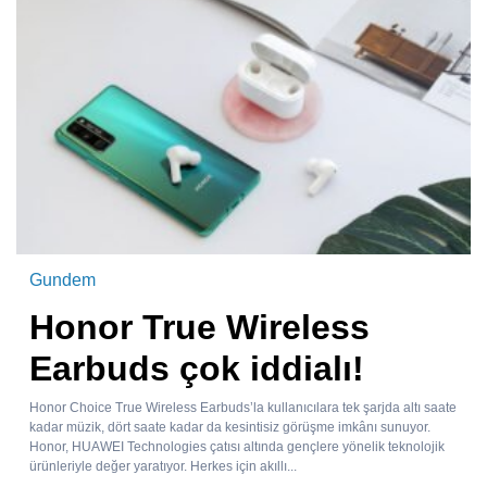
Gundem
Honor True Wireless
Earbuds çok iddialı!
Honor Choice True Wireless Earbuds’la kullanıcılara tek şarjda altı saate
kadar müzik, dört saate kadar da kesintisiz görüşme imkânı sunuyor.
Honor, HUAWEI Technologies çatısı altında gençlere yönelik teknolojik
ürünleriyle değer yaratıyor. Herkes için akıllı...