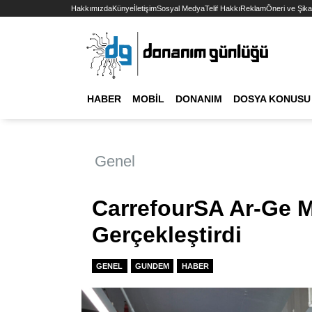
Hakkımızda
Künye
İletişim
Sosyal Medya
Telif Hakkı
Reklam
Öneri ve Şika
HABER
MOBIL
DONANIM
DOSYA KONUSU
Genel
CarrefourSA Ar-Ge Me
Gerçekleştirdi
GENEL
GUNDEM
HABER