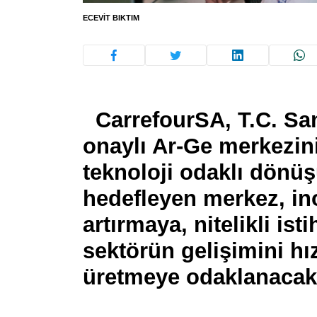
ECEVIT BIKTIM
CarrefourSA, T.C. San
onaylı Ar-Ge merkezini 
teknoloji odaklı dönü
hedefleyen merkez, in
artırmaya, nitelikli i
sektörün gelişimini hı
üretmeye odaklanacak