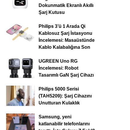
Dokunmatik Ekranlı Akıllı
Şarj Kutusu
Philips 3’ü 1 Arada Qi
Kablosuz Şarj İstasyonu
İncelemesi: Masaüstünde
Kablo Kalabalığına Son
UGREEN Uno RG
İncelemesi: Robot
Tasarımlı GaN Şarj Cihazı
Philips 5000 Serisi
(TAH5209): Şarj Cihazını
Unutturan Kulaklık
Samsung, yeni
katlanabilir telefonlarını