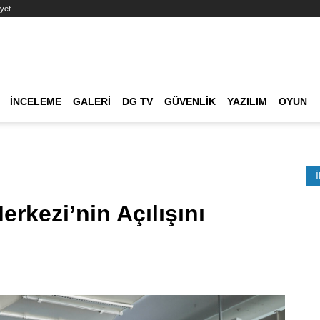
yet
Ana dolaşım
İNCELEME
GALERI
DG TV
GÜVENLIK
YAZILIM
OYUN
Etkinlik Ara
rkezi’nin Açılışını