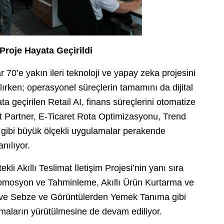
Proje Hayata Geçirildi
0’e yakın ileri teknoloji ve yapay zeka projesini
ırken; operasyonel süreçlerin tamamını da dijital
a geçirilen Retail AI, finans süreçlerini otomatize
rt Partner, E-Ticaret Rota Optimizasyonu, Trend
 gibi büyük ölçekli uygulamalar perakende
nılıyor.
 Akıllı Teslimat İletişim Projesi’nin yanı sıra
romosyon ve Tahminleme, Akıllı Ürün Kurtarma ve
eyve Sebze ve Görüntülerden Yemek Tanıma gibi
şmaların yürütülmesine de devam ediliyor.