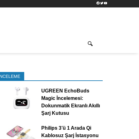
Facebook
Twitter
YouTube
İNCELEME
UGREEN EchoBuds
Magic İncelemesi:
Dokunmatik Ekranlı Akıllı
Şarj Kutusu
Philips 3’ü 1 Arada Qi
Kablosuz Şarj İstasyonu