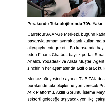
Perakende Teknolojilerinde 70’e Yakın 
CarrefourSA Ar-Ge Merkezi, bugüne kadar 7
başarıyla tamamlayarak canlı kullanıma al
altyapıyla entegre etti. Bu kapsamda hayat
eden Finans Chatbot, bayilik portalı Sma
Analizi, Yodadesk ve Alista Müşteri Agent
zincirinin her aşamasında aktif olarak kulla
Merkez bünyesinde ayrıca, TÜBİTAK destekli
perakende teknolojilerine yön verecek P
Atık Platformu, Akıllı Görüntü İşleme M
sektörü geleceğe taşıyacak yenilikçi çalı