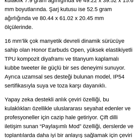
kulaklık 7.9 gram ağırlığında ve 49.22 x 39.52 x 15.6
mm boyutlarında. Şarj kutusu ise 52.5 gram
ağırlığında ve 80.44 x 61.02 x 20.45 mm
ölçülerinde.
16 mm’lik çok manyetik devreli dinamik sürücüye
sahip olan Honor Earbuds Open, yüksek elastikiyetli
TPU kompozit diyaframı ve titanyum kaplamalı
kubbe tweeter ile güçlü bir ses deneyimi sunuyor.
Ayrıca uzamsal ses desteği bulunan model, IP54
sertifikasıyla suya ve toza karşı dayanıklı.
Yapay zeka destekli anlık çeviri özelliği, bu
kulaklıkları özellikle uluslararası seyahat edenler ve
profesyoneller için cazip hale getiriyor. Çift dilli
iletişim sunan “Paylaşımlı Mod” özelliği, derslerde ve
toplantılarda daha iyi bir anlayış sağlamak için çeviri