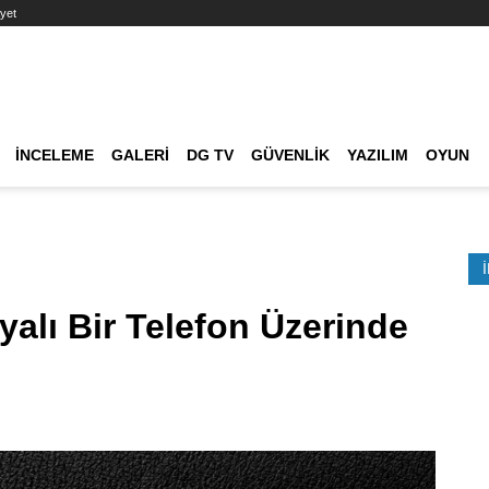
yet
Ana dolaşım
İNCELEME
GALERI
DG TV
GÜVENLIK
YAZILIM
OYUN
Etkinlik Ara
alı Bir Telefon Üzerinde