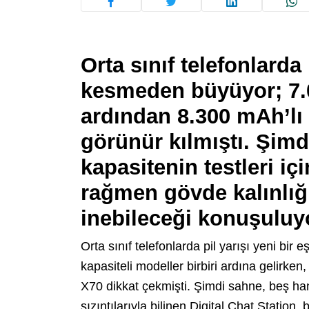
Orta sınıf telefonlarda
kesmeden büyüyor; 7.
ardından 8.300 mAh’lı 
görünür kılmıştı. Şimd
kapasitenin testleri iç
rağmen gövde kalınlığ
inebileceği konuşuluy
Orta sınıf telefonlarda pil yarışı yeni bi
kapasiteli modeller birbiri ardına gelirke
X70 dikkat çekmişti. Şimdi sahne, beş hane
sızıntılarıyla bilinen Digital Chat Station,