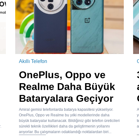
Akıllı Telefon
OnePlus, Oppo ve
Realme Daha Büyük
Bataryalara Geçiyor
Amiral gemisi telefonlarda batarya kapasitesi yükseliyor.
A
OnePlus, Oppo ve Realme bu yılki modellerinde daha
y
büyük bataryalar kullanacak. Bildiğiniz gibi telefon üreticileri
t
.
sürekli teknik özellikleri daha da geliştirmenin yollarını
a
arıyorlar. Bu çalışmaların odaklandığı noktalardan biri...