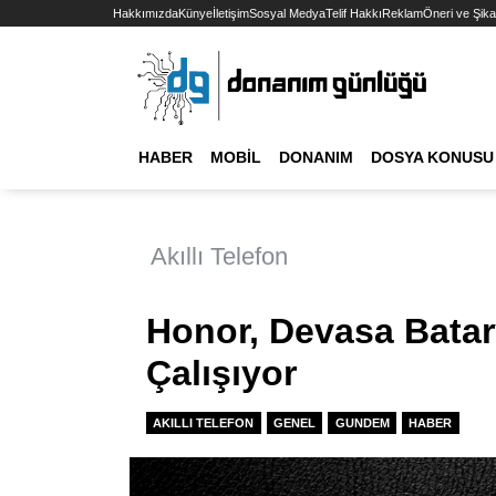
Hakkımızda
Künye
İletişim
Sosyal Medya
Telif Hakkı
Reklam
Öneri ve Şika
HABER
MOBIL
DONANIM
DOSYA KONUSU
Akıllı Telefon
Honor, Devasa Batary
Çalışıyor
AKILLI TELEFON
GENEL
GUNDEM
HABER