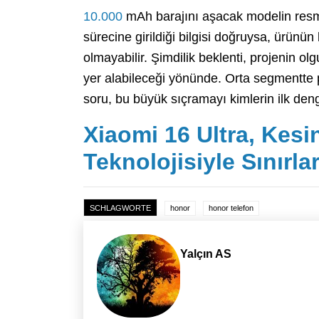
10.000
mAh barajını aşacak modelin resmi
sürecine girildiği bilgisi doğruysa, ürün
olmayabilir. Şimdilik beklenti, projenin ol
yer alabileceği yönünde. Orta segmentte p
soru, bu büyük sıçramayı kimlerin ilk den
Xiaomi 16 Ultra, Kesi
Teknolojisiyle Sınırla
SCHLAGWORTE
honor
honor telefon
Yalçın AS