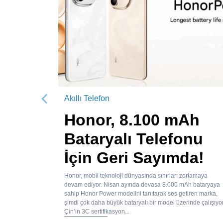
Akıllı Telefon
Önceki
Honor, 8.100 mAh
Bataryalı Telefonu
İçin Geri Sayımda!
Honor, mobil teknoloji dünyasında sınırları zorlamaya
devam ediyor. Nisan ayında devasa 8.000 mAh bataryaya
sahip Honor Power modelini tanıtarak ses getiren marka,
şimdi çok daha büyük bataryalı bir model üzerinde çalışıyor
Çin’in 3C sertifikasyon...