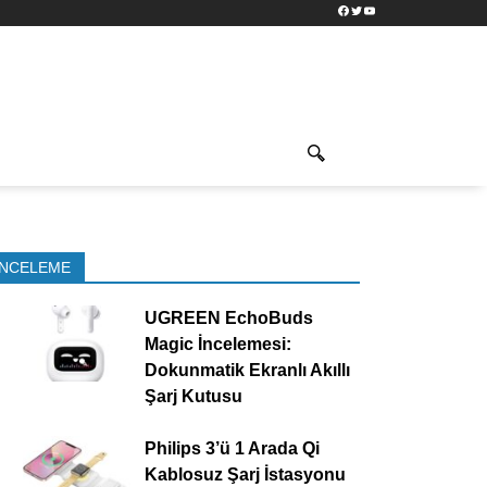
Facebook
Twitter
YouTube
İNCELEME
UGREEN EchoBuds
Magic İncelemesi:
Dokunmatik Ekranlı Akıllı
Şarj Kutusu
Philips 3’ü 1 Arada Qi
Kablosuz Şarj İstasyonu