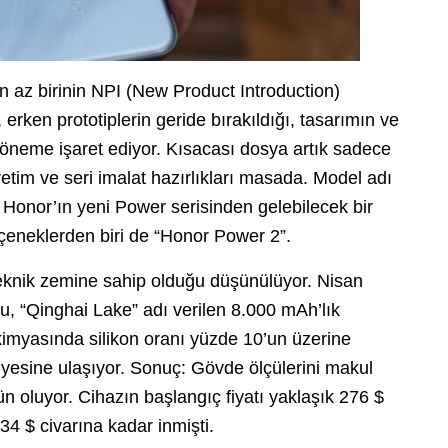
n az birinin NPI (New Product Introduction)
erken prototiplerin geride bırakıldığı, tasarımın ve
 döneme işaret ediyor. Kısacası dosya artık sadece
 üretim ve seri imalat hazırlıkları masada. Model adı
 Honor’ın yeni Power serisinden gelebilecek bir
seçeneklerden biri de “Honor Power 2”.
teknik zemine sahip olduğu düşünülüyor. Nisan
onu, “Qinghai Lake” adı verilen 8.000 mAh’lık
 kimyasında silikon oranı yüzde 10’un üzerine
iyesine ulaşıyor. Sonuç: Gövde ölçülerini makul
 oluyor. Cihazın başlangıç fiyatı yaklaşık 276 $
34 $ civarına kadar inmişti.