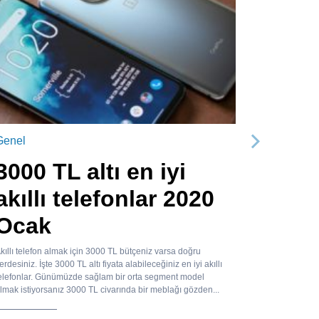
Genel
Sonraki
3000 TL altı en iyi
akıllı telefonlar 2020
Ocak
kıllı telefon almak için 3000 TL bütçeniz varsa doğru
erdesiniz. İşte 3000 TL altı fiyata alabileceğiniz en iyi akıllı
elefonlar. Günümüzde sağlam bir orta segment model
lmak istiyorsanız 3000 TL civarında bir meblağı gözden...