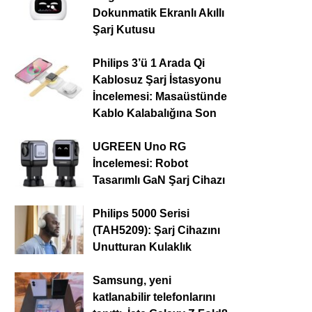
Dokunmatik Ekranlı Akıllı
Şarj Kutusu
Philips 3’ü 1 Arada Qi
Kablosuz Şarj İstasyonu
İncelemesi: Masaüstünde
Kablo Kalabalığına Son
UGREEN Uno RG
İncelemesi: Robot
Tasarımlı GaN Şarj Cihazı
Philips 5000 Serisi
(TAH5209): Şarj Cihazını
Unutturan Kulaklık
Samsung, yeni
katlanabilir telefonlarını