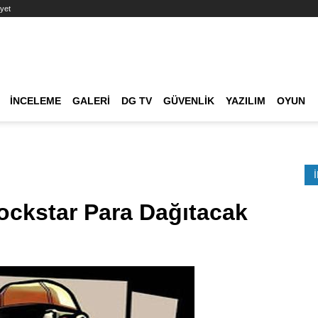
yet
Ana dolaşım
İNCELEME
GALERI
DG TV
GÜVENLIK
YAZILIM
OYUN
Etkinlik Ara
ockstar Para Dağıtacak