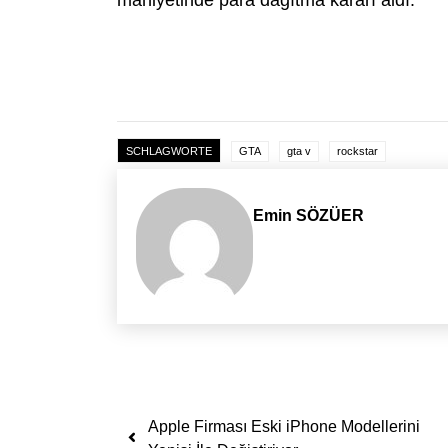
SCHLAGWORTE
GTA
gta v
rockstar
Emin SÖZÜER
Yazı dolaşımı
Apple Firması Eski iPhone Modellerini