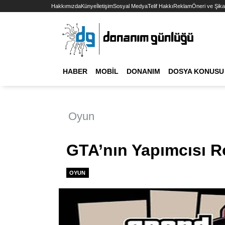
Hakkımızda
Künye
İletişim
Sosyal Medya
Telif Hakkı
Reklam
Öneri ve Şika
HABER
MOBIL
DONANIM
DOSYA KONUSU
Oyun
GTA’nın Yapımcısı R
OYUN