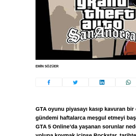
EMIN SÖZÜER
GTA oyunu piyasayı kasıp kavuran bir 
gündemi haftalarca meşgul etmeyi baş
GTA 5 Online’da yaşanan sorunlar neden
yoluna koymak içinse Rockstar, tarihte