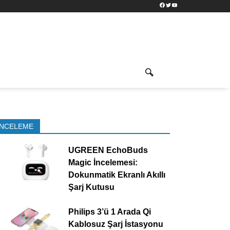
Facebook
Twitter
YouTube
İNCELEME
UGREEN EchoBuds
Magic İncelemesi:
Dokunmatik Ekranlı Akıllı
Şarj Kutusu
Philips 3’ü 1 Arada Qi
Kablosuz Şarj İstasyonu