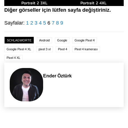
Diğer görseller için lütfen sayfa değiştiriniz.
Sayfalar:
1
2
3
4
5
6
7
8
9
SCHLAGWORTE
Android
Google
Google Pixel 4
Google Pixel 4 XL
pixel 3 xl
Pixel 4
Pixel 4 kamerası
Pixel 4 XL
Ender Öztürk