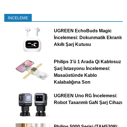
İNCELEME
UGREEN EchoBuds Magic
İncelemesi: Dokunmatik Ekranlı
Akıllı Şarj Kutusu
Philips 3’ü 1 Arada Qi Kablosuz
Şarj İstasyonu İncelemesi:
Masaüstünde Kablo
Kalabalığına Son
UGREEN Uno RG İncelemesi:
Robot Tasarımlı GaN Şarj Cihazı
Philips 5000 Serisi (TAH5209):