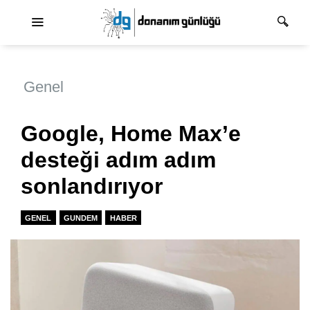
Ana dolaşım
Genel
Google, Home Max’e
desteği adım adım
sonlandırıyor
GENEL
GUNDEM
HABER