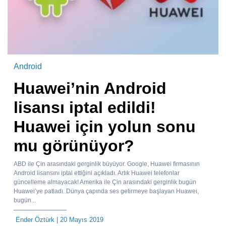
Android
Huawei’nin Android
lisansı iptal edildi!
Huawei için yolun sonu
mu görünüyor?
ABD ile Çin arasındaki gerginlik büyüyor. Google, Huawei firmasının
Android lisansını iptal ettiğini açıkladı. Artık Huawei telefonlar
güncelleme almayacak! Amerika ile Çin arasındaki gerginlik bugün
Huawei’ye patladı. Dünya çapında ses getirmeye başlayan Huawei,
bugün...
Ender Öztürk
| 20 Mayıs 2019