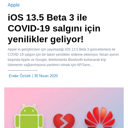
Apple
iOS 13.5 Beta 3 ile
COVID-19 salgını için
yenilikler geliyor!
Apple’ın geliştiricileri için yayınladığı iOS 13.5 Beta 3 güncellemesi ile
COVID-19 salgını için bir takım yenilikler sisteme ekleniyor. Nisan ayının
başında Apple ve Google, telefonlarda Bluetooth kullanarak kişi
izlemenin sağlanmasına yardımcı olmak için API’ların...
Ender Öztürk
| 30 Nisan 2020