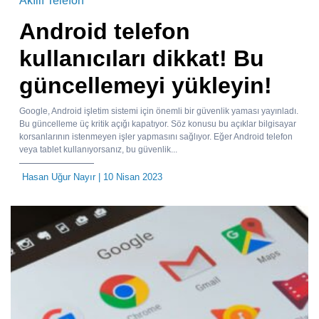
Akıllı Telefon
Android telefon
kullanıcıları dikkat! Bu
güncellemeyi yükleyin!
Google, Android işletim sistemi için önemli bir güvenlik yaması yayınladı.
Bu güncelleme üç kritik açığı kapatıyor. Söz konusu bu açıklar bilgisayar
korsanlarının istenmeyen işler yapmasını sağlıyor. Eğer Android telefon
veya tablet kullanıyorsanız, bu güvenlik...
Hasan Uğur Nayır
| 10 Nisan 2023