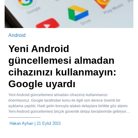
Android
Yeni Android
güncellemesi almadan
cihazınızı kullanmayın:
Google uyardı
Yeni Android güncellemesi almadan cihazınızı kullanmanızı
önermiyoruz. Google tarafından konu ile ilgili son derece önemli bir
açıklama yapıldı. Hadi gelin konuyla alakalı detaylara birlikte göz atalım.
Yeni Android güncellemesi birçok güvenlik detayı beraberinde getiriyor....
Hakan Ayhan
| 21 Eylül 2021