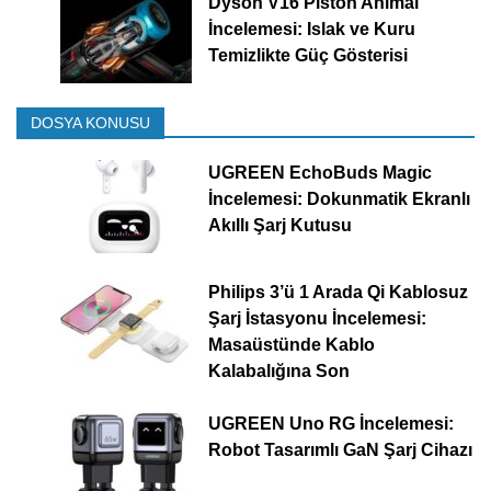
Dyson V16 Piston Animal
İncelemesi: Islak ve Kuru
Temizlikte Güç Gösterisi
DOSYA KONUSU
UGREEN EchoBuds Magic
İncelemesi: Dokunmatik Ekranlı
Akıllı Şarj Kutusu
Philips 3’ü 1 Arada Qi Kablosuz
Şarj İstasyonu İncelemesi:
Masaüstünde Kablo
Kalabalığına Son
UGREEN Uno RG İncelemesi:
Robot Tasarımlı GaN Şarj Cihazı