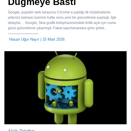
Düğmeye Bastı
Google, popüler web tarayıcısı Chrome’a yaptığı ilk müdahalenin
yetersiz kalması üzerine hafta sonu yeni bir güncelleme paylaştı. İşte
detaylar… Google, Skia grafik kütüphanesindeki kritik açık için cuma
günü güncelleme çıkarmıştı. Fakat raporlananlara göre şirket...
Hasan Uğur Nayır
| 15 Mart 2026