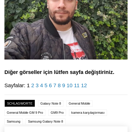
Diğer görseller için lütfen sayfa değiştiriniz.
Sayfalar:
1
2
3
4
5
6
7
8
9
10
11
12
SCHLAGWORTE
Galaxy Note 8
General Mobile
General Mobile GM 9 Pro
GM9 Pro
kamera karşılaştırması
Samsung
Samsung Galaxy Note 8