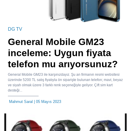
DG TV
General Mobile GM23
inceleme: Uygun fiyata
telefon mu arıyorsunuz?
General Mobile GM23 ile karşınızdayız. Şu an firmanın resmi websitesi
üzerinde 5200 TL satış fiyatıyla ön siparişte bulunan telefon; mavi, beyaz
ve siyah olmak üzere 3 farklı renk seçeneğiyle geliyor. Çift sim kart
desteği...
Mahmut Saral
| 05 Mayıs 2023