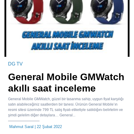
DG TV
General Mobile GMWatch
akıllı saat inceleme
General Mobile GMWatch, güzel bir tasarıma sahip, uygun fiyat karşılığı
satın alabileceğiniz saatlerden bir tanesi. Ürünün General Mobile’ın
resmi sitesi üzerinde 799 TL satış fiyatı etiketiyle satıldığını belirtelim ve
şimdi gelelim diğer detaylara… General...
Mahmut Saral
| 22 Şubat 2022