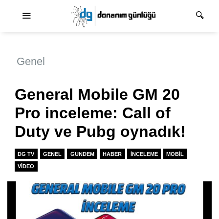
Ana dolaşım
Genel
General Mobile GM 20
Pro inceleme: Call of
Duty ve Pubg oynadık!
DG TV
GENEL
GUNDEM
HABER
İNCELEME
MOBIL
VIDEO