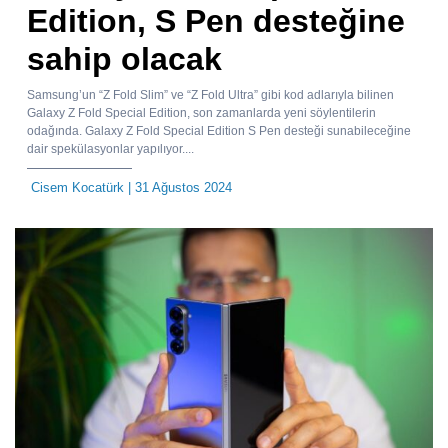
Edition, S Pen desteğine
sahip olacak
Samsung’un “Z Fold Slim” ve “Z Fold Ultra” gibi kod adlarıyla bilinen
Galaxy Z Fold Special Edition, son zamanlarda yeni söylentilerin
odağında. Galaxy Z Fold Special Edition S Pen desteği sunabileceğine
dair spekülasyonlar yapılıyor....
Cisem Kocatürk
| 31 Ağustos 2024