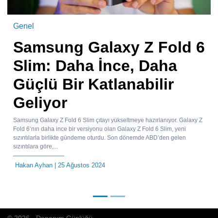
Genel
Samsung Galaxy Z Fold 6
Slim: Daha İnce, Daha
Güçlü Bir Katlanabilir
Geliyor
Samsung Galaxy Z Fold 6 Slim çıtayı yükseltmeye hazırlanıyor. Galaxy Z
Fold 6’nın daha ince bir versiyonu olan Galaxy Z Fold 6 Slim, yeni
sızıntılarla birlikte gündeme oturdu. Son dönemde ABD’den gelen
sızıntılara göre,...
Hakan Ayhan
| 25 Ağustos 2024
© 2026 - Donanım Günlüğü