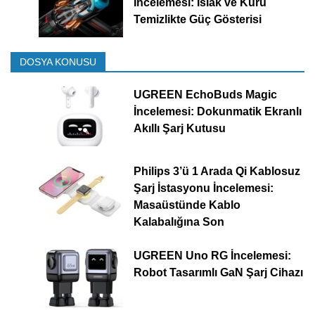
İncelemesi: Islak ve Kuru
Temizlikte Güç Gösterisi
DOSYA KONUSU
UGREEN EchoBuds Magic
İncelemesi: Dokunmatik Ekranlı
Akıllı Şarj Kutusu
Philips 3’ü 1 Arada Qi Kablosuz
Şarj İstasyonu İncelemesi:
Masaüstünde Kablo
Kalabalığına Son
UGREEN Uno RG İncelemesi:
Robot Tasarımlı GaN Şarj Cihazı