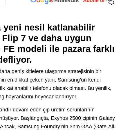
yeni nesil katlanabilir
 Flip 7
ve daha uygun
p FE
modeli ile pazara farklı
efliyor.
daha geniş kitlelere ulaştırma stratejisinin bir
’nin en dikkat çeken yanı, Samsung’un kendi
k katlanabilir telefonu olacak olması. Bu yenilik,
g hayranlarını heyecanlandırıyor.
ndır devam eden çip üretim sorunlarının
önüşüyor. Başlangıçta, Exynos 2500 çipinin Galaxy
u. Ancak, Samsung Foundry’nin 3nm GAA (Gate-All-