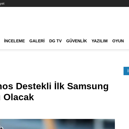
yet
Ana dolaşım
İNCELEME
GALERI
DG TV
GÜVENLIK
YAZILIM
OYUN
Etkinlik Ara
nos Destekli İlk Samsung
u Olacak