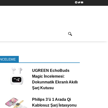
Facebook
Twitter
YouTube
İNCELEME
UGREEN EchoBuds
Magic İncelemesi:
Dokunmatik Ekranlı Akıllı
Şarj Kutusu
Philips 3’ü 1 Arada Qi
Kablosuz Şarj İstasyonu