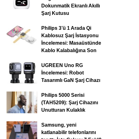
Dokunmatik Ekranlı Akıllı
Şarj Kutusu
Philips 3’ü 1 Arada Qi
Kablosuz Şarj İstasyonu
İncelemesi: Masaüstünde
Kablo Kalabalığına Son
UGREEN Uno RG
İncelemesi: Robot
Tasarımlı GaN Şarj Cihazı
Philips 5000 Serisi
(TAH5209): Şarj Cihazını
Unutturan Kulaklık
Samsung, yeni
katlanabilir telefonlarını