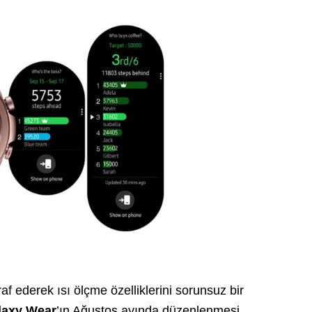
 ederek ısı ölçme özelliklerini sorunsuz bir
laxy
Wear
’ın Ağustos ayında düzenlenmesi