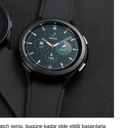
ch serisi, bugüne kadar elde ettiği başarılarla