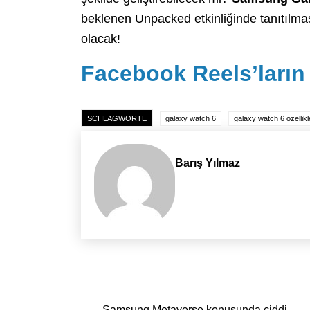
beklenen Unpacked etkinliğinde tanıtılması
olacak!
Facebook Reels’ların 
SCHLAGWORTE
galaxy watch 6
galaxy watch 6 özellikl
Barış Yılmaz
Yazı dolaşımı
Samsung Metaverse konusunda ciddi