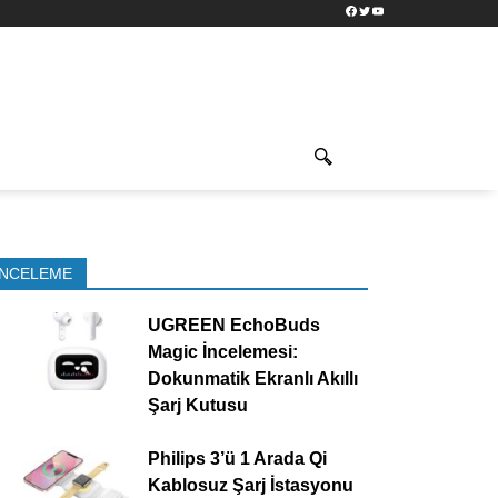
Facebook
Twitter
YouTube
İNCELEME
UGREEN EchoBuds
Magic İncelemesi:
Dokunmatik Ekranlı Akıllı
Şarj Kutusu
Philips 3’ü 1 Arada Qi
Kablosuz Şarj İstasyonu