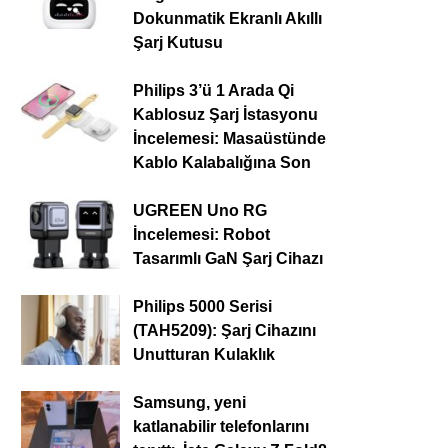
Dokunmatik Ekranlı Akıllı
Şarj Kutusu
Philips 3’ü 1 Arada Qi
Kablosuz Şarj İstasyonu
İncelemesi: Masaüstünde
Kablo Kalabalığına Son
UGREEN Uno RG
İncelemesi: Robot
Tasarımlı GaN Şarj Cihazı
Philips 5000 Serisi
(TAH5209): Şarj Cihazını
Unutturan Kulaklık
Samsung, yeni
katlanabilir telefonlarını