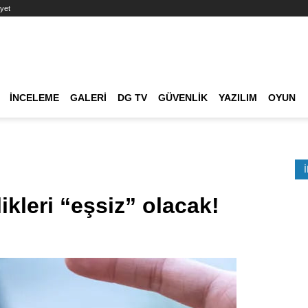
yet
Ana dolaşım
İNCELEME
GALERI
DG TV
GÜVENLIK
YAZILIM
OYUN
Etkinlik Ara
ikleri “eşsiz” olacak!