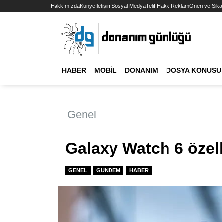
Hakkımızda
Künye
İletişim
Sosyal Medya
Telif Hakkı
Reklam
Öneri ve Şika
HABER
MOBIL
DONANIM
DOSYA KONUSU
Genel
Galaxy Watch 6 özell
GENEL
GUNDEM
HABER