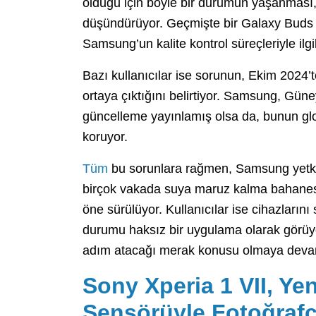
olduğu için böyle bir durumun yaşanması, 
düşündürüyor. Geçmişte bir Galaxy Buds F
Samsung’un kalite kontrol süreçleriyle ilgili
Bazı kullanıcılar ise sorunun, Ekim 2024’
ortaya çıktığını belirtiyor. Samsung, G
güncelleme yayınlamış olsa da, bunun glob
koruyor.
Tüm
bu sorunlara rağmen, Samsung yetkili 
birçok vakada suya maruz kalma bahanesiyl
öne sürülüyor. Kullanıcılar ise cihazları
durumu haksız bir uygulama olarak görüyor.
adım atacağı merak konusu olmaya deva
Sony Xperia 1 VII, Ye
Sensörüyle Fotoğrafçı