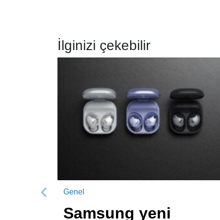
İlginizi çekebilir
Genel
Önceki
Samsung yeni