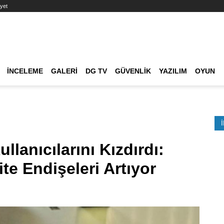
yet
Ana dolaşım
İNCELEME
GALERI
DG TV
GÜVENLIK
YAZILIM
OYUN
Etkinlik Ara
lanıcılarını Kızdırdı:
ite Endişeleri Artıyor