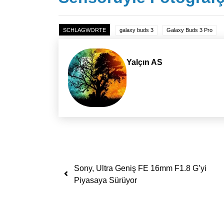
SCHLAGWORTE
galaxy buds 3
Galaxy Buds 3 Pro
Yalçın AS
Yazı dolaşımı
Sony, Ultra Geniş FE 16mm F1.8 G’yi
Piyasaya Sürüyor