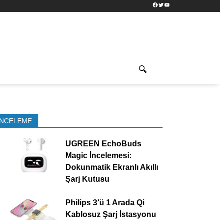
Facebook
Twitter
YouTube
İNCELEME
UGREEN EchoBuds
Magic İncelemesi:
Dokunmatik Ekranlı Akıllı
Şarj Kutusu
Philips 3’ü 1 Arada Qi
Kablosuz Şarj İstasyonu