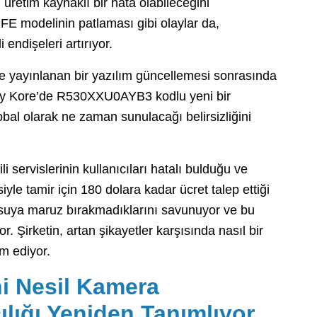
üretim kaynaklı bir hata olabileceğini
E modelinin patlaması gibi olaylar da,
 endişeleri artırıyor.
te yayınlanan bir yazılım güncellemesi sonrasında
üney Kore’de R530XXU0AYB3 kodlu yeni bir
al olarak ne zaman sunulacağı belirsizliğini
servislerinin kullanıcıları hatalı bulduğu ve
e tamir için 180 dolara kadar ücret talep ettiği
nı suya maruz bırakmadıklarını savunuyor ve bu
 Şirketin, artan şikayetler karşısında nasıl bir
m ediyor.
ni Nesil Kamera
lığı Yeniden Tanımlıyor