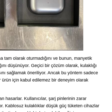
suna tam olarak oturmadığını ve bunun, manyetik
ını düşünüyor. Geçici bir çözüm olarak, kulaklığı
sını sağlamak öneriliyor. Ancak bu yöntem sadece
r ürün için kabul edilemez bir deneyim olarak
 hasarlar. Kullanıcılar, şarj pinlerinin zarar
or. Kablosuz kulaklıklar düşük güç tüketen cihazlar