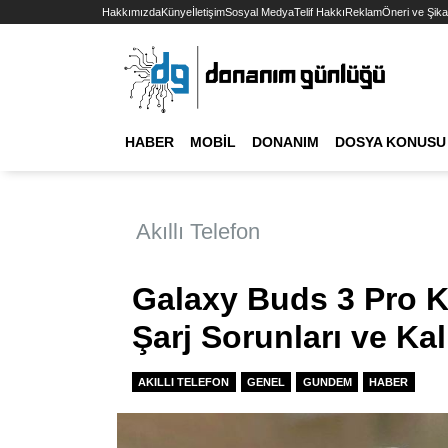
Hakkımızda
Künye
İletişim
Sosyal Medya
Telif Hakkı
Reklam
Öneri ve Şika
HABER
MOBIL
DONANIM
DOSYA KONUSU
Akıllı Telefon
Galaxy Buds 3 Pro Kul
Şarj Sorunları ve Kal
AKILLI TELEFON
GENEL
GUNDEM
HABER