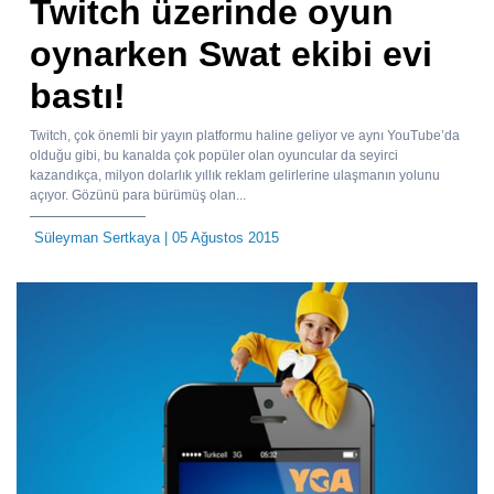
Twitch üzerinde oyun
oynarken Swat ekibi evi
bastı!
Twitch, çok önemli bir yayın platformu haline geliyor ve aynı YouTube’da
olduğu gibi, bu kanalda çok popüler olan oyuncular da seyirci
kazandıkça, milyon dolarlık yıllık reklam gelirlerine ulaşmanın yolunu
açıyor. Gözünü para bürümüş olan...
Süleyman Sertkaya
| 05 Ağustos 2015