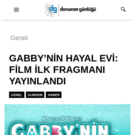
Ana dolaşım
Genel
GABBY’NİN HAYAL EVİ:
FİLM İLK FRAGMANI
YAYINLANDI
GENEL
GUNDEM
HABER