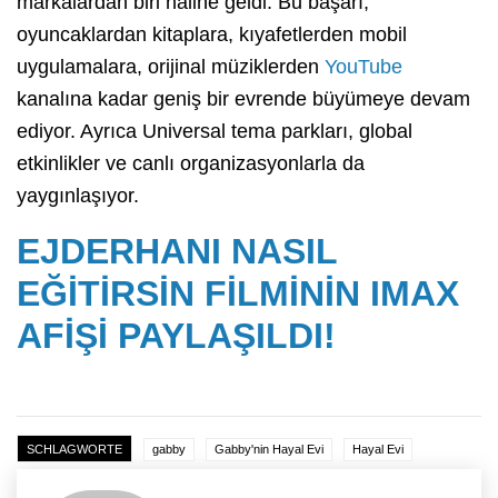
markalardan biri hâline geldi. Bu başarı;
oyuncaklardan kitaplara, kıyafetlerden mobil
uygulamalara, orijinal müziklerden
YouTube
kanalına kadar geniş bir evrende büyümeye devam
ediyor. Ayrıca Universal tema parkları, global
etkinlikler ve canlı organizasyonlarla da
yaygınlaşıyor.
EJDERHANI NASIL
EĞİTİRSİN FİLMİNİN IMAX
AFİŞİ PAYLAŞILDI!
SCHLAGWORTE
gabby
Gabby'nin Hayal Evi
Hayal Evi