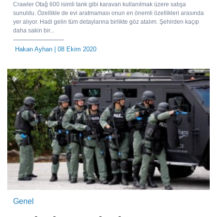
Crawler Otağ 600 isimli tank gibi karavan kullanılmak üzere satışa
sunuldu. Özellikle de evi aratmaması onun en önemli özellikleri arasında
yer alıyor. Hadi gelin tüm detaylarına birlikte göz atalım. Şehirden kaçıp
daha sakin bir...
Hakan Ayhan
| 08 Ekim 2020
Genel