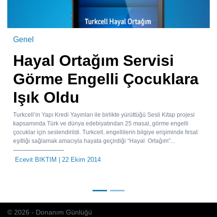
Genel
Hayal Ortağım Servisi
Görme Engelli Çocuklara
Işık Oldu
Turkcell’in Yapı Kredi Yayınları ile birlikte yürüttüğü Sesli Kitap projesi
kapsamında Türk ve dünya edebiyatından 25 masal, görme engelli
çocuklar için seslendirildi. Turkcell, engellilerin bilgiye erişiminde fırsat
eşitliği sağlamak amacıyla hayata geçirdiği “Hayal Ortağım”...
Ecevit BIKTIM
| 22 Ekim 2014
© 2026 - Donanım Günlüğü