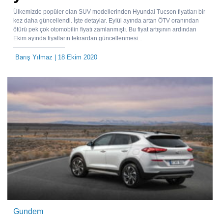
Ülkemizde popüler olan SUV modellerinden Hyundai Tucson fiyatları bir
kez daha güncellendi. İşte detaylar. Eylül ayında artan ÖTV oranından
ötürü pek çok otomobilin fiyatı zamlanmıştı. Bu fiyat artışının ardından
Ekim ayında fiyatların tekrardan güncellenmesi...
Barış Yılmaz
| 18 Ekim 2020
Gundem