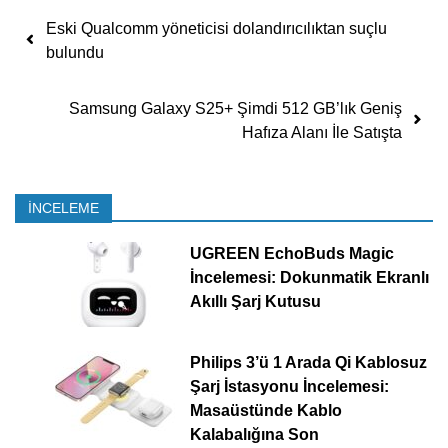
Yazı dolaşımı
Eski Qualcomm yöneticisi dolandırıcılıktan suçlu
bulundu
Samsung Galaxy S25+ Şimdi 512 GB’lık Geniş
Hafıza Alanı İle Satışta
İNCELEME
UGREEN EchoBuds Magic
İncelemesi: Dokunmatik Ekranlı
Akıllı Şarj Kutusu
Philips 3’ü 1 Arada Qi Kablosuz
Şarj İstasyonu İncelemesi:
Masaüstünde Kablo
Kalabalığına Son