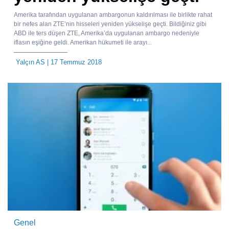
Amerika tarafından uygulanan ambargonun kaldırılması ile birlikte rahat
bir nefes alan ZTE’nin hisseleri yeniden yükselişe geçti. Bildiğiniz gibi
ABD ile ters düşen ZTE, Amerika’da uygulanan ambargo nedeniyle
iflasın eşiğine geldi. Amerikan hükumeti ile arayı...
Yalçın AS
| 17 Temmuz 2018
Genel