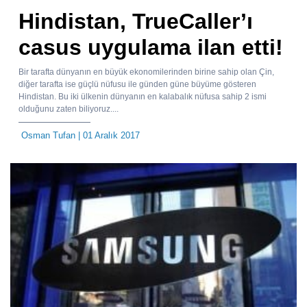
Hindistan, TrueCaller’ı
casus uygulama ilan etti!
Bir tarafta dünyanın en büyük ekonomilerinden birine sahip olan Çin,
diğer tarafta ise güçlü nüfusu ile günden güne büyüme gösteren
Hindistan. Bu iki ülkenin dünyanın en kalabalık nüfusa sahip 2 ismi
olduğunu zaten biliyoruz....
Osman Tufan
| 01 Aralık 2017