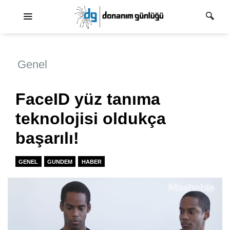
Ana dolaşım
Genel
FaceID yüz tanıma
teknolojisi oldukça
başarılı!
GENEL
GUNDEM
HABER