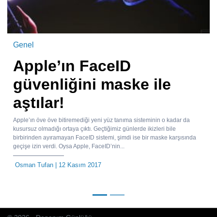
Genel
Apple’ın FaceID
güvenliğini maske ile
aştılar!
Apple’ın öve öve bitiremediği yeni yüz tanıma sisteminin o kadar da
kusursuz olmadığı ortaya çıktı. Geçtiğimiz günlerde ikizleri bile
birbirinden ayıramayan FaceID sistemi, şimdi ise bir maske karşısında
geçişe izin verdi. Oysa Apple, FaceID’nin...
Osman Tufan
| 12 Kasım 2017