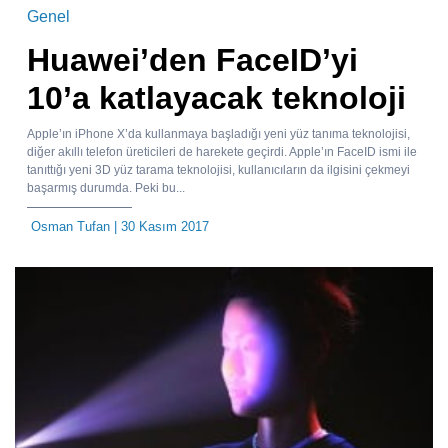
Genel
Huawei’den FaceID’yi
10’a katlayacak teknoloji
Apple’ın iPhone X’da kullanmaya başladığı yeni yüz tanıma teknolojisi,
diğer akıllı telefon üreticileri de harekete geçirdi. Apple’ın FaceID ismi ile
tanıttığı yeni 3D yüz tarama teknolojisi, kullanıcıların da ilgisini çekmeyi
başarmış durumda. Peki bu...
Osman Tufan
| 30 Kasım 2017