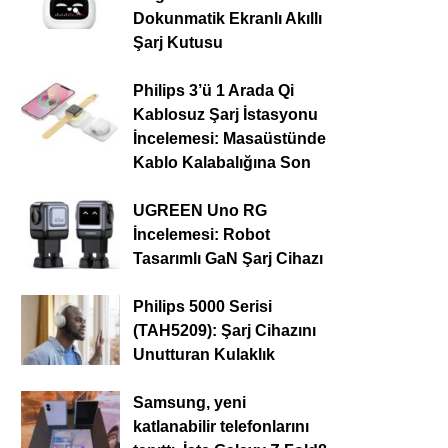
Dokunmatik Ekranlı Akıllı
Şarj Kutusu
Philips 3’ü 1 Arada Qi
Kablosuz Şarj İstasyonu
İncelemesi: Masaüstünde
Kablo Kalabalığına Son
UGREEN Uno RG
İncelemesi: Robot
Tasarımlı GaN Şarj Cihazı
Philips 5000 Serisi
(TAH5209): Şarj Cihazını
Unutturan Kulaklık
Samsung, yeni
katlanabilir telefonlarını