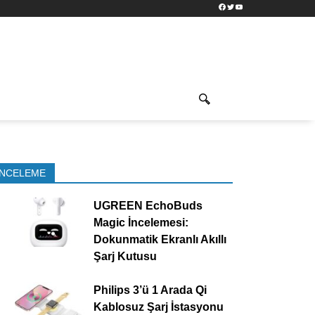
Facebook
Twitter
YouTube
İNCELEME
UGREEN EchoBuds
Magic İncelemesi:
Dokunmatik Ekranlı Akıllı
Şarj Kutusu
Philips 3’ü 1 Arada Qi
Kablosuz Şarj İstasyonu