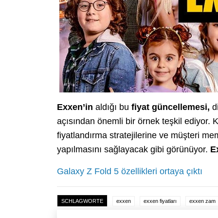
Exxen’in
aldığı bu
fiyat güncellemesi,
di
açısından önemli bir örnek teşkil ediyor. K
fiyatlandırma stratejilerine ve müşteri mem
yapılmasını sağlayacak gibi görünüyor.
E
Galaxy Z Fold 5 özellikleri ortaya çıktı
SCHLAGWORTE
exxen
exxen fiyatları
exxen zam