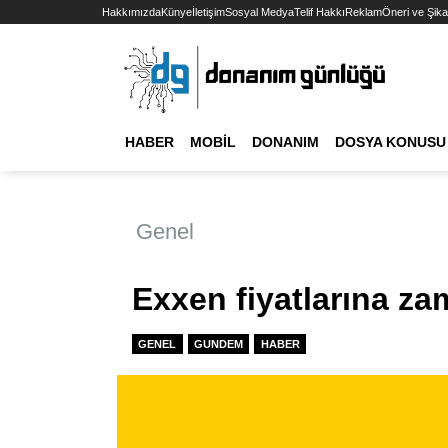
Hakkımızda
Künye
İletişim
Sosyal Medya
Telif Hakkı
Reklam
Öneri ve Şika
HABER
MOBIL
DONANIM
DOSYA KONUSU
Genel
Exxen fiyatlarına zam
GENEL
GUNDEM
HABER