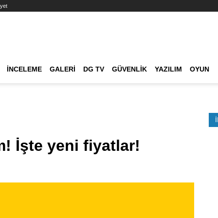
yet
Ana dolaşım
İNCELEME
GALERI
DG TV
GÜVENLIK
YAZILIM
OYUN
Etkinlik Ara
! İşte yeni fiyatlar!