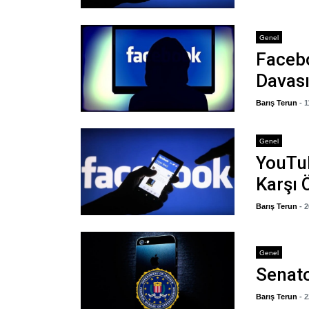
Genel
Facebo
Davası
Barış Terun
- 
Genel
YouTub
Karşı 
Barış Terun
- 
Genel
Senato
Barış Terun
- 