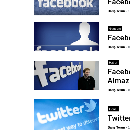
Facebo
Barış Terun
- 
Gundem
Faceb
Barış Terun
- 
Haber
Facebo
Almaz 
Barış Terun
- 
Genel
Twitte
Barış Terun
- 