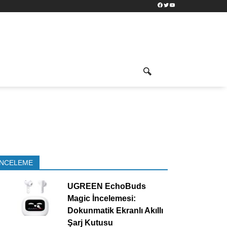
Facebook
Twitter
YouTube
İNCELEME
UGREEN EchoBuds
Magic İncelemesi:
Dokunmatik Ekranlı Akıllı
Şarj Kutusu