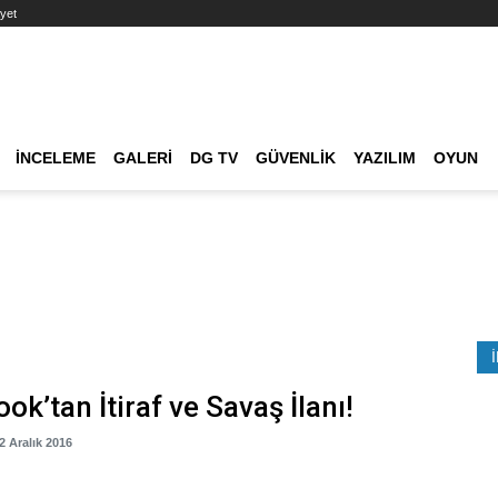
yet
Ana dolaşım
İNCELEME
GALERI
DG TV
GÜVENLIK
YAZILIM
OYUN
Etkinlik Ara
ok’tan İtiraf ve Savaş İlanı!
02 Aralık 2016