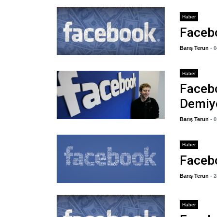
Haber
Facebo
Barış Terun
- 
Haber
Faceb
Demiy
Barış Terun
- 
Haber
Facebo
Barış Terun
- 
Haber