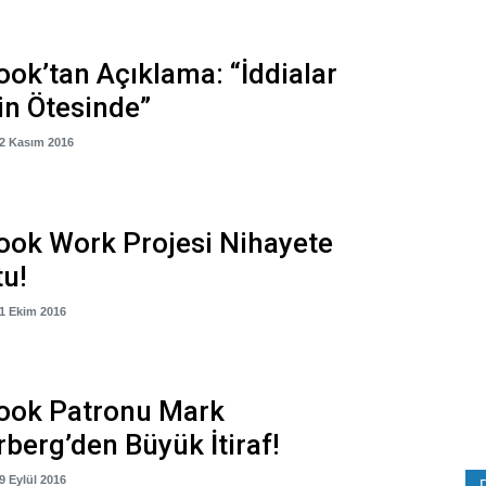
ok’tan Açıklama: “İddialar
ğin Ötesinde”
12 Kasım 2016
ook Work Projesi Nihayete
u!
01 Ekim 2016
ook Patronu Mark
berg’den Büyük İtiraf!
09 Eylül 2016