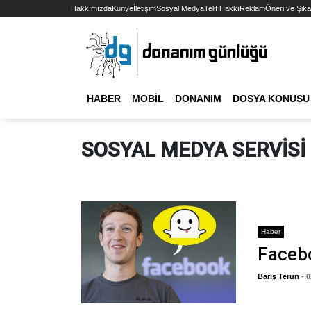
Hakkımızda
Künye
İletişim
Sosyal Medya
Telif Hakkı
Reklam
Öneri ve Şika
HABER
MOBIL
DONANIM
DOSYA KONUSU
SOSYAL MEDYA SERVISI
Haber
Facebo
Barış Terun
- 