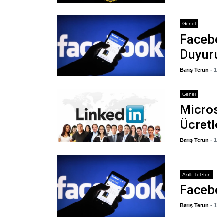
Genel
Facebo
Duyur
Barış Terun
- 
Genel
Micros
Ücretl
Barış Terun
- 
Akıllı Telefon
Facebo
Barış Terun
- 