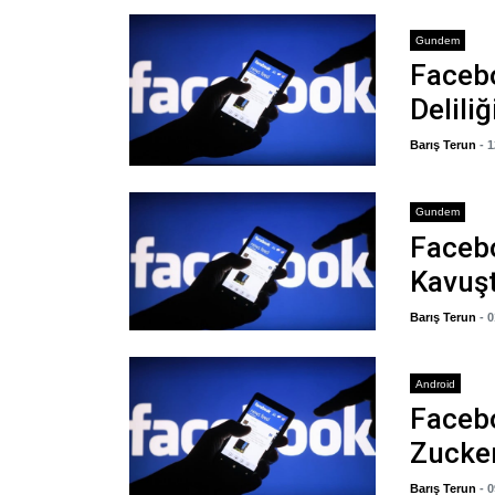
Gundem
Facebo
Delili
Barış Terun
- 
Gundem
Faceb
Kavuşt
Barış Terun
- 
Android
Faceb
Zucker
Barış Terun
- 