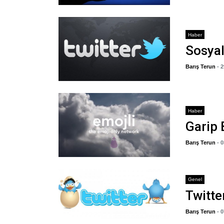
Haber
Sosyal
Barış Terun
- 
Haber
Garip 
Barış Terun
- 
Genel
Twitte
Barış Terun
- 