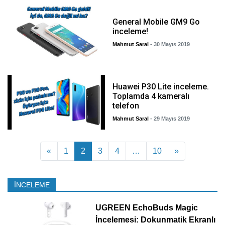
General Mobile GM9 Go
inceleme!
Mahmut Saral
- 30 Mayıs 2019
Huawei P30 Lite inceleme.
Toplamda 4 kameralı
telefon
Mahmut Saral
- 29 Mayıs 2019
Yazı dolaşımı
«
1
2
3
4
…
10
»
İNCELEME
UGREEN EchoBuds Magic
İncelemesi: Dokunmatik Ekranlı