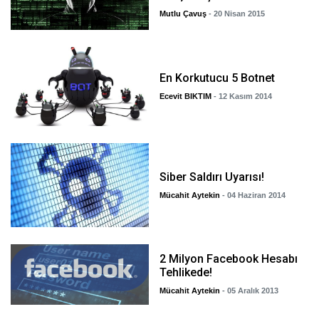
Mutlu Çavuş
- 20 Nisan 2015
En Korkutucu 5 Botnet
Ecevit BIKTIM
- 12 Kasım 2014
Siber Saldırı Uyarısı!
Mücahit Aytekin
- 04 Haziran 2014
2 Milyon Facebook Hesabı
Tehlikede!
Mücahit Aytekin
- 05 Aralık 2013