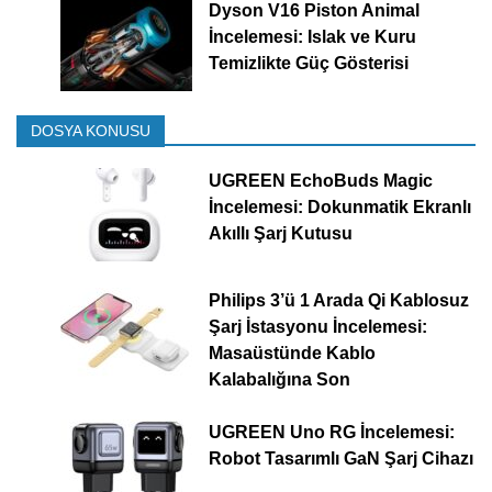
Dyson V16 Piston Animal
İncelemesi: Islak ve Kuru
Temizlikte Güç Gösterisi
DOSYA KONUSU
UGREEN EchoBuds Magic
İncelemesi: Dokunmatik Ekranlı
Akıllı Şarj Kutusu
Philips 3’ü 1 Arada Qi Kablosuz
Şarj İstasyonu İncelemesi:
Masaüstünde Kablo
Kalabalığına Son
UGREEN Uno RG İncelemesi:
Robot Tasarımlı GaN Şarj Cihazı