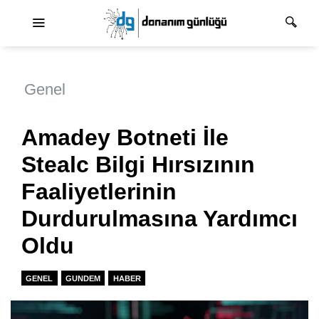
Ana dolaşım
Genel
Amadey Botneti İle
Stealc Bilgi Hırsızının
Faaliyetlerinin
Durdurulmasına Yardımcı
Oldu
GENEL
GUNDEM
HABER