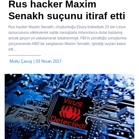
Rus hacker Maxim
Senakh suçunu itiraf etti
Rus hacker Maxim Senakh, oluşturduğu Ebury botnetiyle 25 bin Linux
sunucusunu etkileyerek sahte mesajlarla milyonlarca dolar toplamış
ancak geçen yıl yakalanarak tutuklanmıştı. FBI’in yürüttüğü soruşturma
çerçevesinde ABD’de yargılanan Maxim Senakh, işlediği suçları kabul
etti....
Mutlu Çavuş
| 03 Nisan 2017